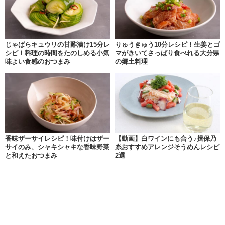
じゃばらキュウリの甘酢漬け15分レ
りゅうきゅう10分レシピ！生姜とゴ
シピ！料理の時間をたのしめる小気
マがきいてさっぱり食べれる大分県
味よい食感のおつまみ
の郷土料理
香味ザーサイレシピ！味付けはザー
【動画】白ワインにも合う♪揖保乃
サイのみ、シャキシャキな香味野菜
糸おすすめアレンジそうめんレシピ
と和えたおつまみ
2選