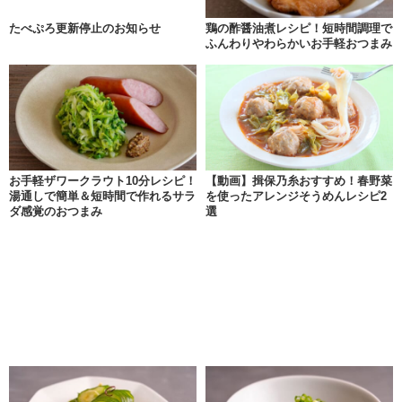
たべぷろ更新停止のお知らせ
鶏の酢醤油煮レシピ！短時間調理で
ふんわりやわらかいお手軽おつまみ
お手軽ザワークラウト10分レシピ！
【動画】揖保乃糸おすすめ！春野菜
湯通しで簡単＆短時間で作れるサラ
を使ったアレンジそうめんレシピ2
ダ感覚のおつまみ
選