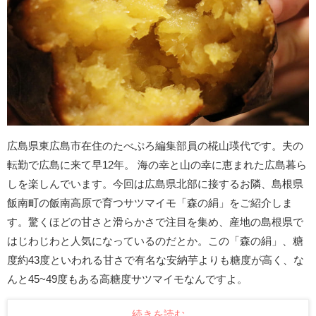
広島県東広島市在住のたべぷろ編集部員の椛山瑛代です。夫の
転勤で広島に来て早12年。 海の幸と山の幸に恵まれた広島暮ら
しを楽しんでいます。今回は広島県北部に接するお隣、島根県
飯南町の飯南高原で育つサツマイモ「森の絹」をご紹介しま
す。驚くほどの甘さと滑らかさで注目を集め、産地の島根県で
はじわじわと人気になっているのだとか。この「森の絹」、糖
度約43度といわれる甘さで有名な安納芋よりも糖度が高く、な
んと45~49度もある高糖度サツマイモなんですよ。
続きを読む