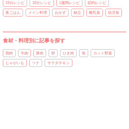
15分レシピ
10分レシピ
1週間レシピ
節約レシピ
夜ごはん
メイン料理
おかず
献立
離乳食
幼児食
食材・料理別に記事を探す
鶏肉
牛肉
豚肉
卵
ひき肉
魚
カット野菜
じゃがいも
ツナ
サラダチキン