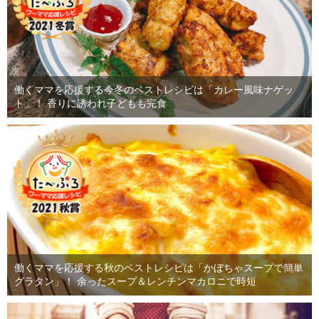
働くママを応援する今冬のベストレシピは「カレー風味ナゲッ
ト」！ 香りに誘われ子どもも完食
働くママを応援する秋のベストレシピは「かぼちゃスープで簡単
グラタン」！ 余ったスープ＆レンチンマカロニで時短