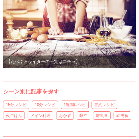
【たべぷろライターの一覧はコチラ】
シーン別に記事を探す
15分レシピ
10分レシピ
1週間レシピ
節約レシピ
夜ごはん
メイン料理
おかず
献立
離乳食
幼児食