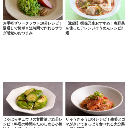
お手軽ザワークラウト10分レシピ！
【動画】揖保乃糸おすすめ！春野菜
湯通しで簡単＆短時間で作れるサラ
を使ったアレンジそうめんレシピ2
ダ感覚のおつまみ
選
じゃばらキュウリの甘酢漬け15分レ
りゅうきゅう10分レシピ！生姜とゴ
シピ！料理の時間をたのしめる小気
マがきいてさっぱり食べれる大分県