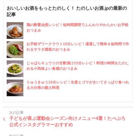
おいしいお酒をもっとたのしく！ たのしいお酒.jpの最新の
記事
鶏の酢醤油煮レシピ！短時間調理でふんわりやわらかいお手軽
おつまみ
お手軽ザワークラウト10分レシピ！湯通しで簡単＆短時間で作
れるサラダ感覚のおつまみ
じゃばらキュウリの甘酢漬け15分レシピ！料理の時間をたのし
める小気味よい食感のおつまみ
りゅうきゅう10分レシピ！生姜とゴマがきいてさっぱり食べれ
る大分県の郷土料理
次の記事
子どもが喜ぶ運動会シーズン向けメニュー4選！たべぷろ
公式インスタグラマーおすすめ