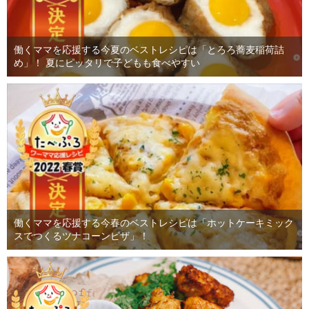
働くママを応援する今夏のベストレシピは「とろろ蕎麦稲荷詰
め」！ 夏にピッタリで子どもも食べやすい
働くママを応援する今春のベストレシピは「ホットケーキミック
スでつくるツナコーンピザ」！