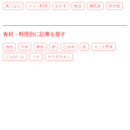
夜ごはん
メイン料理
おかず
献立
離乳食
幼児食
食材・料理別に記事を探す
鶏肉
牛肉
豚肉
卵
ひき肉
魚
カット野菜
じゃがいも
ツナ
サラダチキン