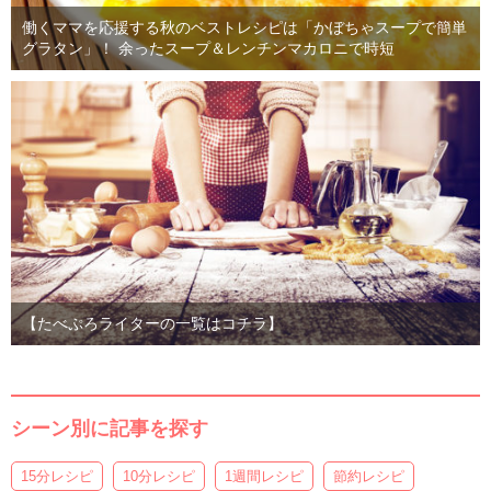
働くママを応援する秋のベストレシピは「かぼちゃスープで簡単
グラタン」！ 余ったスープ＆レンチンマカロニで時短
【たべぷろライターの一覧はコチラ】
シーン別に記事を探す
15分レシピ
10分レシピ
1週間レシピ
節約レシピ