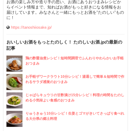
お酒の楽しみ方や造り手の思い、お酒にあうおつまみレシピか
らイベント情報まで、知ればお酒がもっと好きになる情報をお
届けしています。みなさんと一緒にもっとお酒を”たのしい”もの
に！
https://tanoshiiosake.jp/
おいしいお酒をもっとたのしく！ たのしいお酒.jpの最新の
記事
鶏の酢醤油煮レシピ！短時間調理でふんわりやわらかいお手軽
おつまみ
お手軽ザワークラウト10分レシピ！湯通しで簡単＆短時間で作
れるサラダ感覚のおつまみ
じゃばらキュウリの甘酢漬け15分レシピ！料理の時間をたのし
める小気味よい食感のおつまみ
りゅうきゅう10分レシピ！生姜とゴマがきいてさっぱり食べれ
る大分県の郷土料理