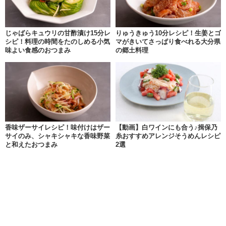
じゃばらキュウリの甘酢漬け15分レ
りゅうきゅう10分レシピ！生姜とゴ
シピ！料理の時間をたのしめる小気
マがきいてさっぱり食べれる大分県
味よい食感のおつまみ
の郷土料理
香味ザーサイレシピ！味付けはザー
【動画】白ワインにも合う♪揖保乃
サイのみ、シャキシャキな香味野菜
糸おすすめアレンジそうめんレシピ
と和えたおつまみ
2選