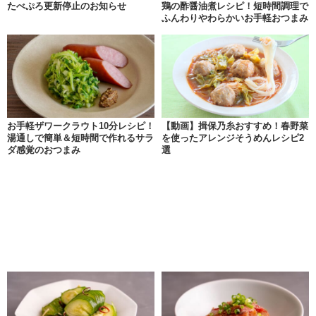
たべぷろ更新停止のお知らせ
鶏の酢醤油煮レシピ！短時間調理で
ふんわりやわらかいお手軽おつまみ
お手軽ザワークラウト10分レシピ！
【動画】揖保乃糸おすすめ！春野菜
湯通しで簡単＆短時間で作れるサラ
を使ったアレンジそうめんレシピ2
ダ感覚のおつまみ
選