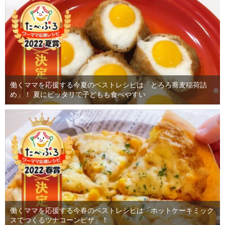
働くママを応援する今夏のベストレシピは「とろろ蕎麦稲荷詰
め」！ 夏にピッタリで子どもも食べやすい
働くママを応援する今春のベストレシピは「ホットケーキミック
スでつくるツナコーンピザ」！