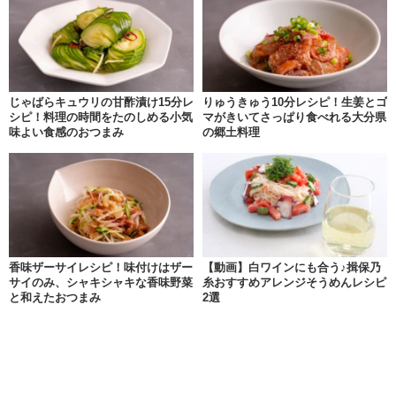
じゃばらキュウリの甘酢漬け15分レ
りゅうきゅう10分レシピ！生姜とゴ
シピ！料理の時間をたのしめる小気
マがきいてさっぱり食べれる大分県
味よい食感のおつまみ
の郷土料理
香味ザーサイレシピ！味付けはザー
【動画】白ワインにも合う♪揖保乃
サイのみ、シャキシャキな香味野菜
糸おすすめアレンジそうめんレシピ
と和えたおつまみ
2選