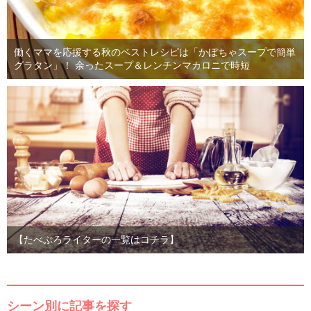
働くママを応援する秋のベストレシピは「かぼちゃスープで簡単
グラタン」！ 余ったスープ＆レンチンマカロニで時短
【たべぷろライターの一覧はコチラ】
シーン別に記事を探す