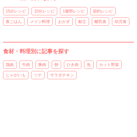
15分レシピ
10分レシピ
1週間レシピ
節約レシピ
夜ごはん
メイン料理
おかず
献立
離乳食
幼児食
食材・料理別に記事を探す
鶏肉
牛肉
豚肉
卵
ひき肉
魚
カット野菜
じゃがいも
ツナ
サラダチキン