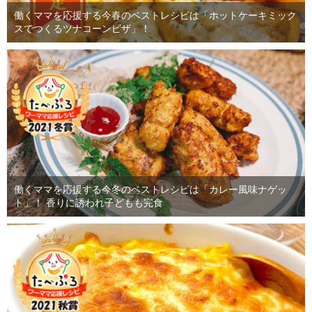
働くママを応援する今春のベストレシピは「ホットケーキミック
スでつくるツナコーンピザ」！
働くママを応援する今冬のベストレシピは「カレー風味ナゲッ
ト」！ 香りに誘われ子どもも完食