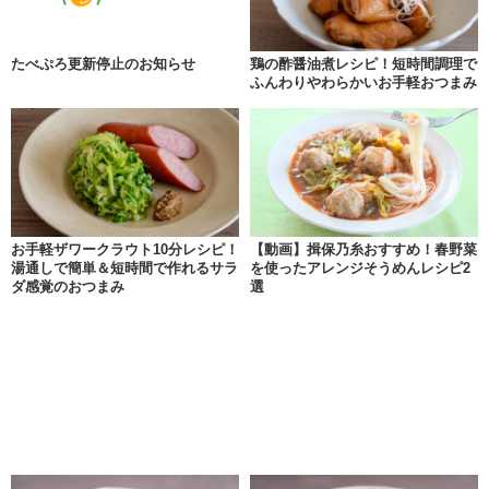
たべぷろ更新停止のお知らせ
鶏の酢醤油煮レシピ！短時間調理で
ふんわりやわらかいお手軽おつまみ
お手軽ザワークラウト10分レシピ！
【動画】揖保乃糸おすすめ！春野菜
湯通しで簡単＆短時間で作れるサラ
を使ったアレンジそうめんレシピ2
ダ感覚のおつまみ
選