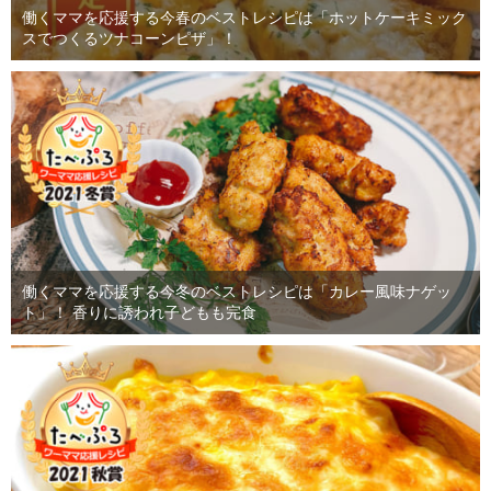
働くママを応援する今春のベストレシピは「ホットケーキミック
スでつくるツナコーンピザ」！
働くママを応援する今冬のベストレシピは「カレー風味ナゲッ
ト」！ 香りに誘われ子どもも完食