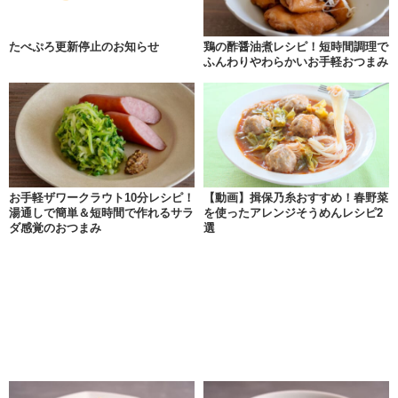
たべぷろ更新停止のお知らせ
鶏の酢醤油煮レシピ！短時間調理で
ふんわりやわらかいお手軽おつまみ
お手軽ザワークラウト10分レシピ！
【動画】揖保乃糸おすすめ！春野菜
湯通しで簡単＆短時間で作れるサラ
を使ったアレンジそうめんレシピ2
ダ感覚のおつまみ
選