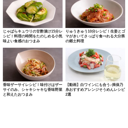
じゃばらキュウリの甘酢漬け15分レ
りゅうきゅう10分レシピ！生姜とゴ
シピ！料理の時間をたのしめる小気
マがきいてさっぱり食べれる大分県
味よい食感のおつまみ
の郷土料理
香味ザーサイレシピ！味付けはザー
【動画】白ワインにも合う♪揖保乃
サイのみ、シャキシャキな香味野菜
糸おすすめアレンジそうめんレシピ
と和えたおつまみ
2選