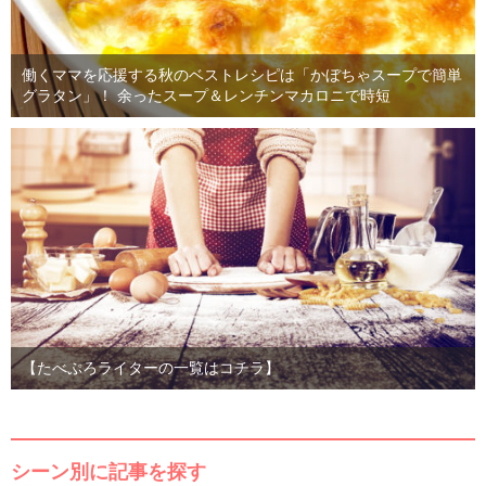
働くママを応援する秋のベストレシピは「かぼちゃスープで簡単
グラタン」！ 余ったスープ＆レンチンマカロニで時短
【たべぷろライターの一覧はコチラ】
シーン別に記事を探す