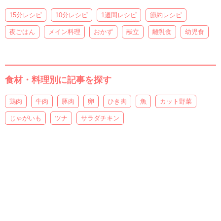
15分レシピ
10分レシピ
1週間レシピ
節約レシピ
夜ごはん
メイン料理
おかず
献立
離乳食
幼児食
食材・料理別に記事を探す
鶏肉
牛肉
豚肉
卵
ひき肉
魚
カット野菜
じゃがいも
ツナ
サラダチキン