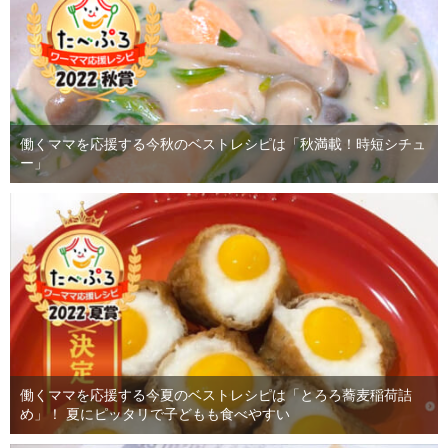
働くママを応援する今秋のベストレシピは「秋満載！時短シチュ
ー」
働くママを応援する今夏のベストレシピは「とろろ蕎麦稲荷詰
め」！ 夏にピッタリで子どもも食べやすい