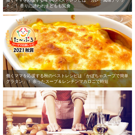
働くママを応援する今冬のベストレシピは「カレー風味ナゲッ
ト」！ 香りに誘われ子どもも完食
働くママを応援する秋のベストレシピは「かぼちゃスープで簡単
グラタン」！ 余ったスープ＆レンチンマカロニで時短