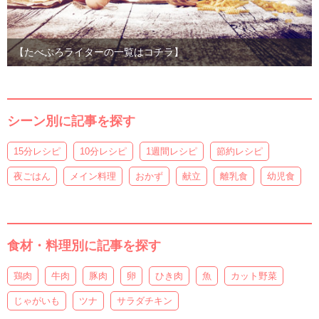
【たべぷろライターの一覧はコチラ】
シーン別に記事を探す
15分レシピ
10分レシピ
1週間レシピ
節約レシピ
夜ごはん
メイン料理
おかず
献立
離乳食
幼児食
食材・料理別に記事を探す
鶏肉
牛肉
豚肉
卵
ひき肉
魚
カット野菜
じゃがいも
ツナ
サラダチキン