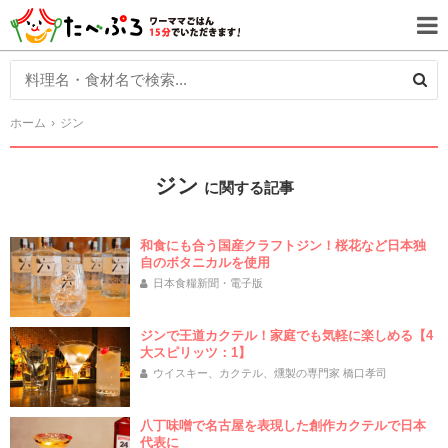
ホーム
ジン
ジン
に関する記事
和食にも合う国産クラフトジン！桜花など日本独
自のボタニカルを使用
日本食糧新聞・電子版
ジンで王道カクテル！家庭でも気軽に楽しめる【4
大スピリッツ：1】
ウイスキー、カクテル、燻製の専門家 橋口孝司
八丁味噌で名古屋を表現した創作カクテルで日本
代表に