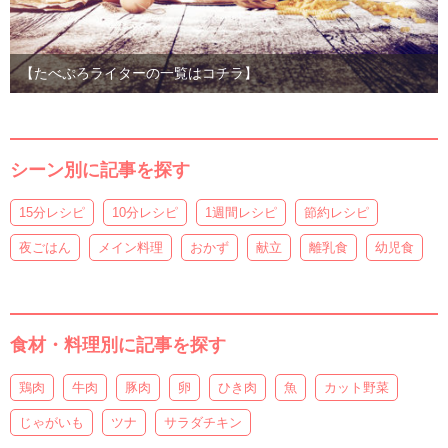
【たべぷろライターの一覧はコチラ】
シーン別に記事を探す
15分レシピ
10分レシピ
1週間レシピ
節約レシピ
夜ごはん
メイン料理
おかず
献立
離乳食
幼児食
食材・料理別に記事を探す
鶏肉
牛肉
豚肉
卵
ひき肉
魚
カット野菜
じゃがいも
ツナ
サラダチキン