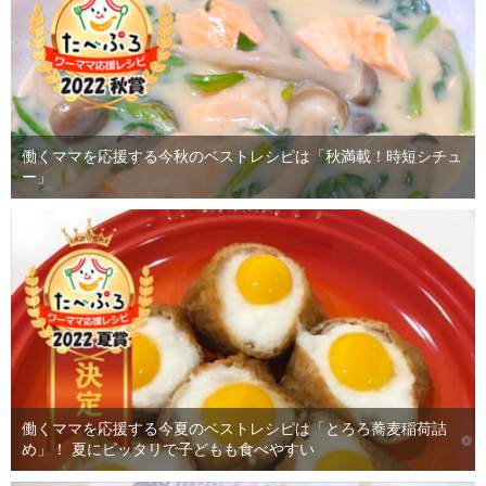
働くママを応援する今秋のベストレシピは「秋満載！時短シチュ
ー」
働くママを応援する今夏のベストレシピは「とろろ蕎麦稲荷詰
め」！ 夏にピッタリで子どもも食べやすい