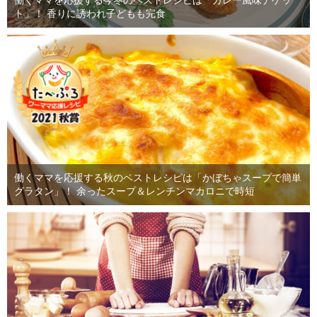
働くママを応援する今冬のベストレシピは「カレー風味ナゲッ
ト」！ 香りに誘われ子どもも完食
働くママを応援する秋のベストレシピは「かぼちゃスープで簡単
グラタン」！ 余ったスープ＆レンチンマカロニで時短