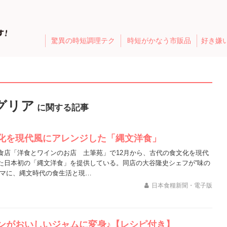
驚異の時短調理テク
時短がかなう市販品
好き嫌
グリア
に関する記事
化を現代風にアレンジした「縄文洋食」
食店「洋食とワインのお店 土筆苑」で12月から、古代の食文化を現代
た日本初の「縄文洋食」を提供している。同店の大谷隆史シェフが“味の
ーマに、縄文時代の食生活と現…
日本食糧新聞・電子版
ンがおいしいジャムに変身♪【レシピ付き】