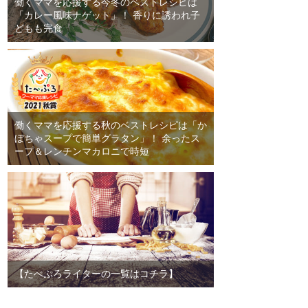
働くママを応援する今冬のベストレシピは
「カレー風味ナゲット」！ 香りに誘われ子
どもも完食
働くママを応援する秋のベストレシピは「か
ぼちゃスープで簡単グラタン」！ 余ったス
ープ＆レンチンマカロニで時短
【たべぷろライターの一覧はコチラ】