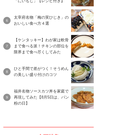
「にいもじ」【レシピ付き】
太宰府名物「梅の実ひじき」の
おいしい食べ方４選
【ケンタッキー】わが家は軟骨
まで食べる派！チキンの部位を
限界まで食べ尽くしてみた
ひと手間で差がつく！そうめん
の美しい盛り付けのコツ
福井名物ソースカツ丼を家庭で
再現してみた【8月5日は、パン
粉の日】