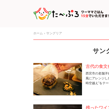
ホーム
サングリア
サン
古代の食文
西宮市の老舗洋
風にアレンジし
時空越え”をテ
残ったワイ