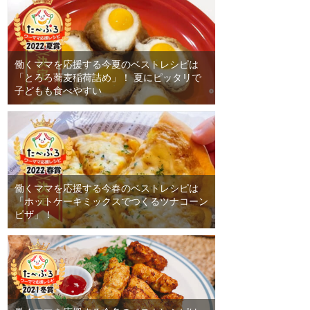
働くママを応援する今夏のベストレシピは
「とろろ蕎麦稲荷詰め」！ 夏にピッタリで
子どもも食べやすい
働くママを応援する今春のベストレシピは
「ホットケーキミックスでつくるツナコーン
ピザ」！