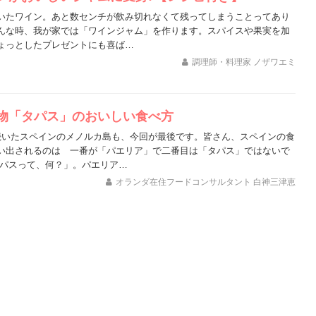
いたワイン。あと数センチが飲み切れなくて残ってしまうことってあり
んな時、我が家では「ワインジャム」を作ります。スパイスや果実を加
ょっとしたプレゼントにも喜ば…
調理師・料理家 ノザワエミ
物「タパス」のおいしい食べ方
続いたスペインのメノルカ島も、今回が最後です。皆さん、スペインの食
い出されるのは 一番が「パエリア」で二番目は「タパス」ではないで
タパスって、何？」。パエリア…
オランダ在住フードコンサルタント 白神三津恵