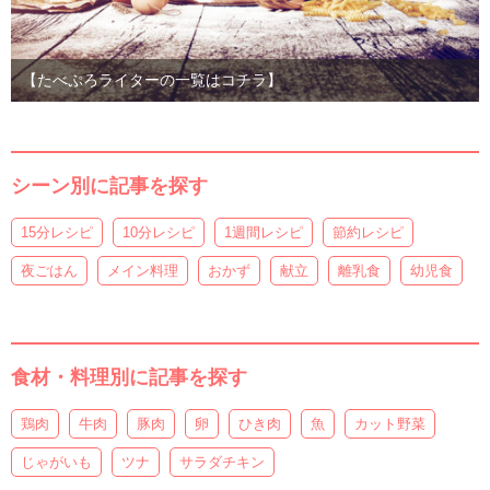
【たべぷろライターの一覧はコチラ】
シーン別に記事を探す
15分レシピ
10分レシピ
1週間レシピ
節約レシピ
夜ごはん
メイン料理
おかず
献立
離乳食
幼児食
食材・料理別に記事を探す
鶏肉
牛肉
豚肉
卵
ひき肉
魚
カット野菜
じゃがいも
ツナ
サラダチキン