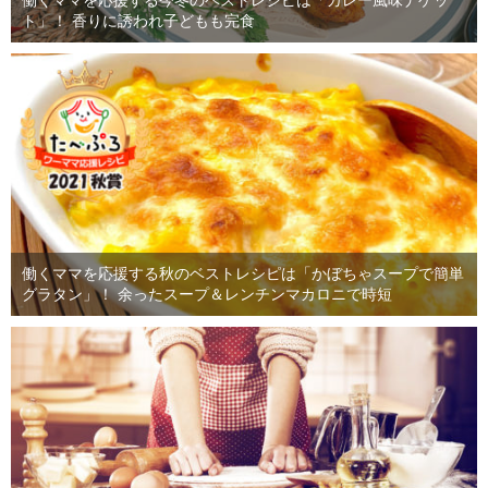
働くママを応援する今冬のベストレシピは「カレー風味ナゲッ
ト」！ 香りに誘われ子どもも完食
働くママを応援する秋のベストレシピは「かぼちゃスープで簡単
グラタン」！ 余ったスープ＆レンチンマカロニで時短