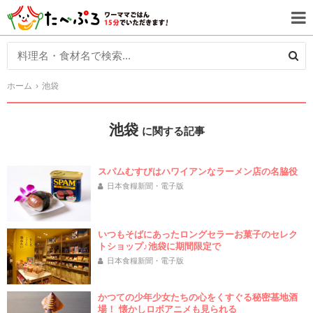
ホーム
池袋
池袋
に関する記事
スパムむすびはハワイアンなラーメン店の名脇役
日本食糧新聞・電子版
いつもそばにあったロングセラーお菓子のセレク
トショップ♪池袋に期間限定で
日本食糧新聞・電子版
かつての少年少女たちの心をくすぐる秘密基地酒
場！ 懐かしロボアニメも見られる