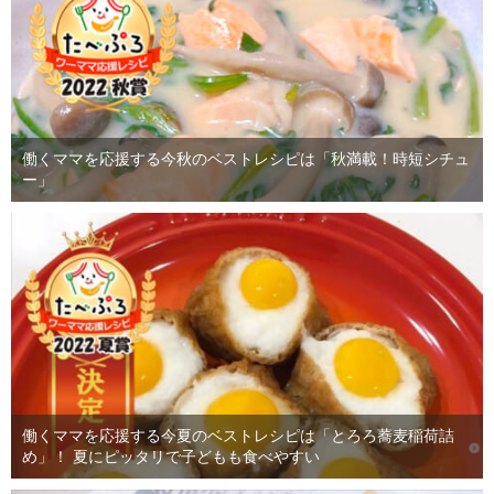
働くママを応援する今秋のベストレシピは「秋満載！時短シチュ
ー」
働くママを応援する今夏のベストレシピは「とろろ蕎麦稲荷詰
め」！ 夏にピッタリで子どもも食べやすい