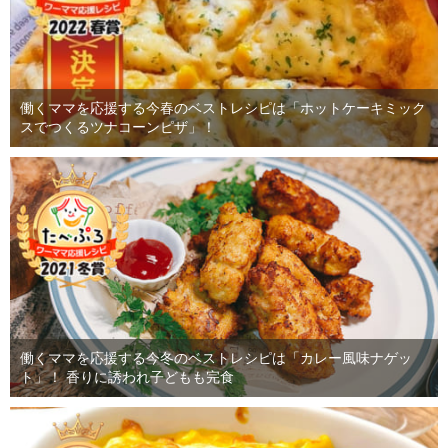
働くママを応援する今春のベストレシピは「ホットケーキミック
スでつくるツナコーンピザ」！
働くママを応援する今冬のベストレシピは「カレー風味ナゲッ
ト」！ 香りに誘われ子どもも完食