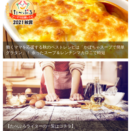
働くママを応援する秋のベストレシピは「かぼちゃスープで簡単
グラタン」！ 余ったスープ＆レンチンマカロニで時短
【たべぷろライターの一覧はコチラ】