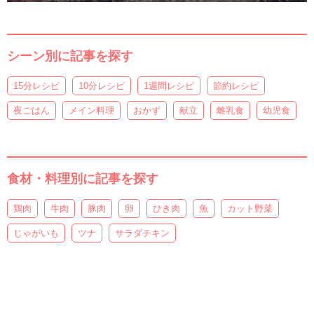
シーン別に記事を探す
15分レシピ
10分レシピ
1週間レシピ
節約レシピ
夜ごはん
メイン料理
おかず
献立
離乳食
幼児食
食材・料理別に記事を探す
鶏肉
牛肉
豚肉
卵
ひき肉
魚
カット野菜
じゃがいも
ツナ
サラダチキン