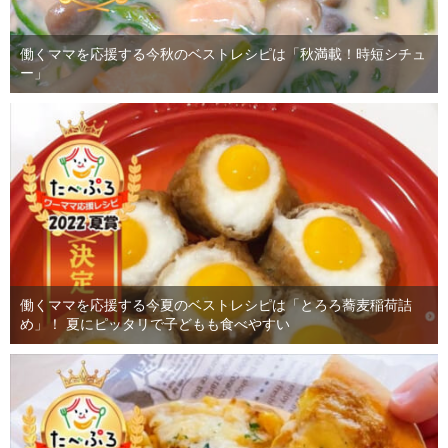
働くママを応援する今秋のベストレシピは「秋満載！時短シチュ
ー」
働くママを応援する今夏のベストレシピは「とろろ蕎麦稲荷詰
め」！ 夏にピッタリで子どもも食べやすい