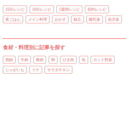
15分レシピ
10分レシピ
1週間レシピ
節約レシピ
夜ごはん
メイン料理
おかず
献立
離乳食
幼児食
食材・料理別に記事を探す
鶏肉
牛肉
豚肉
卵
ひき肉
魚
カット野菜
じゃがいも
ツナ
サラダチキン