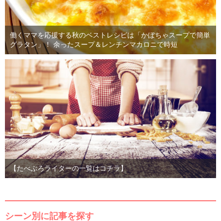
働くママを応援する秋のベストレシピは「かぼちゃスープで簡単
グラタン」！ 余ったスープ＆レンチンマカロニで時短
【たべぷろライターの一覧はコチラ】
シーン別に記事を探す