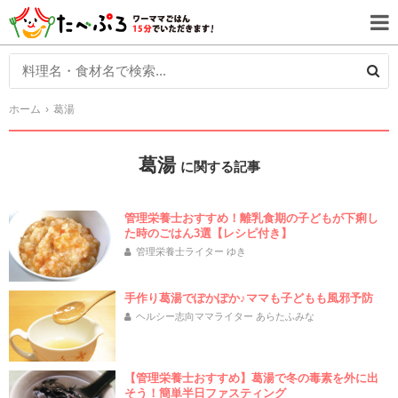
ホーム
葛湯
葛湯
に関する記事
管理栄養士おすすめ！離乳食期の子どもが下痢し
た時のごはん3選【レシピ付き】
管理栄養士ライター ゆき
手作り葛湯でぽかぽか♪ママも子どもも風邪予防
ヘルシー志向ママライター あらたふみな
【管理栄養士おすすめ】葛湯で冬の毒素を外に出
そう！簡単半日ファスティング