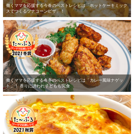
働くママを応援する今春のベストレシピは「ホットケーキミック
スでつくるツナコーンピザ」！
働くママを応援する今冬のベストレシピは「カレー風味ナゲッ
ト」！ 香りに誘われ子どもも完食