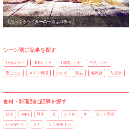
【たべぷろライターの一覧はコチラ】
シーン別に記事を探す
15分レシピ
10分レシピ
1週間レシピ
節約レシピ
夜ごはん
メイン料理
おかず
献立
離乳食
幼児食
食材・料理別に記事を探す
鶏肉
牛肉
豚肉
卵
ひき肉
魚
カット野菜
じゃがいも
ツナ
サラダチキン