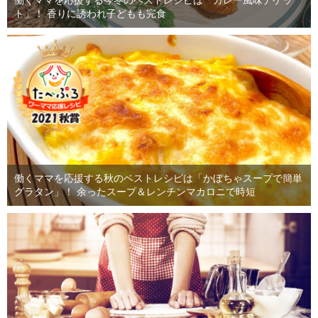
働くママを応援する今冬のベストレシピは「カレー風味ナゲッ
ト」！ 香りに誘われ子どもも完食
働くママを応援する秋のベストレシピは「かぼちゃスープで簡単
グラタン」！ 余ったスープ＆レンチンマカロニで時短