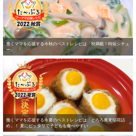
働くママを応援する今秋のベストレシピは「秋満載！時短シチュ
ー」
働くママを応援する今夏のベストレシピは「とろろ蕎麦稲荷詰
め」！ 夏にピッタリで子どもも食べやすい