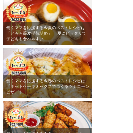
働くママを応援する今夏のベストレシピは
「とろろ蕎麦稲荷詰め」！ 夏にピッタリで
子どもも食べやすい
働くママを応援する今春のベストレシピは
「ホットケーキミックスでつくるツナコーン
ピザ」！