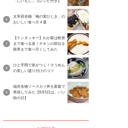
「にいもじ」【レシピ付き】
太宰府名物「梅の実ひじき」の
おいしい食べ方４選
【ケンタッキー】わが家は軟骨
まで食べる派！チキンの部位を
限界まで食べ尽くしてみた
ひと手間で差がつく！そうめん
の美しい盛り付けのコツ
福井名物ソースカツ丼を家庭で
再現してみた【8月5日は、パン
粉の日】