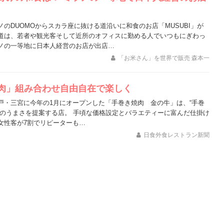
のDUOMOからスカラ座に抜ける道沿いに和食のお店「MUSUBI」が
道は、若者や観光客そして近所のオフィスに勤める人でいつもにぎわっ
ノの一等地に日本人経営のお店が出店…
「お米さん」を世界で販売 森本一
肉」組み合わせ自由自在で楽しく
戸・三宮に今年の1月にオープンした「手巻き焼肉 金の牛」は、“手巻
肉のうまさを提案する店。 手頃な価格設定とバラエティーに富んだ仕掛け
女性客が7割でリピーターも…
日食外食レストラン新聞