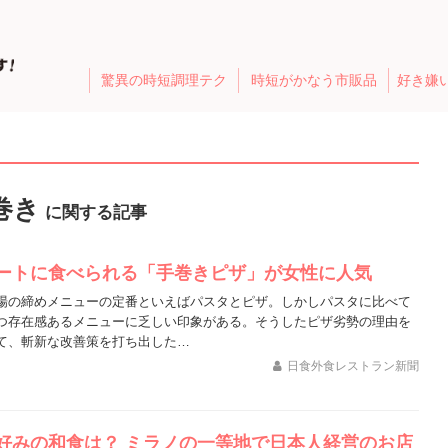
驚異の時短調理テク
時短がかなう市販品
好き嫌
巻き
に関する記事
ートに食べられる「手巻きピザ」が女性に人気
場の締めメニューの定番といえばパスタとピザ。しかしパスタに比べて
つ存在感あるメニューに乏しい印象がある。そうしたピザ劣勢の理由を
て、斬新な改善策を打ち出した…
日食外食レストラン新聞
好みの和食は？ ミラノの一等地で日本人経営のお店