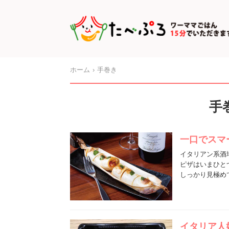
ホーム
手巻き
手
一口でスマ
イタリアン系酒
ピザはいまひと
しっかり見極め
イタリア人