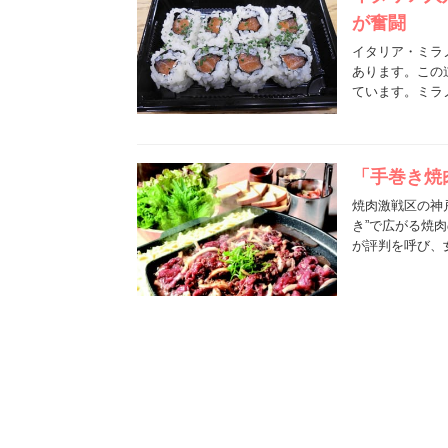
が奮闘
イタリア・ミラノ
あります。この
ています。ミラ
「手巻き焼
焼肉激戦区の神
き”で広がる焼
が評判を呼び、