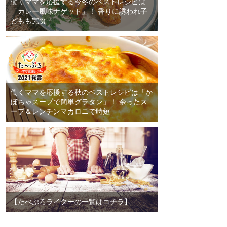
働くママを応援する今冬のベストレシピは
「カレー風味ナゲット」！ 香りに誘われ子
どもも完食
働くママを応援する秋のベストレシピは「か
ぼちゃスープで簡単グラタン」！ 余ったス
ープ＆レンチンマカロニで時短
【たべぷろライターの一覧はコチラ】