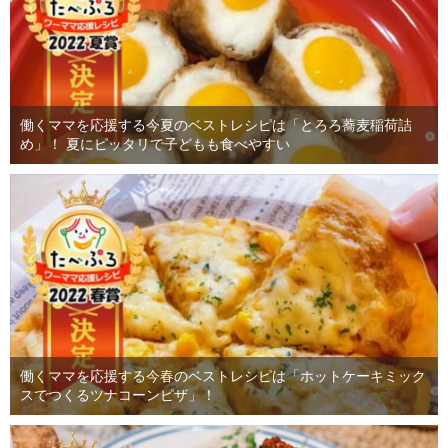
働くママを応援する今夏のベストレシピは「とろろ蕎麦稲荷詰
め」！ 夏にピッタリで子どもも食べやすい
働くママを応援する今春のベストレシピは「ホットケーキミック
スでつくるツナコーンピザ」！