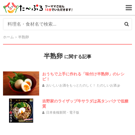
ホーム
半熟卵
半熟卵
に関する記事
おうちで上手に作れる「味付け半熟卵」のレシ
ピ！
おいしいお酒をもっとたのしく！ たのしいお酒.jp
吉野家のライザップ牛サラダは高タンパクで低糖
質
日本食糧新聞・電子版