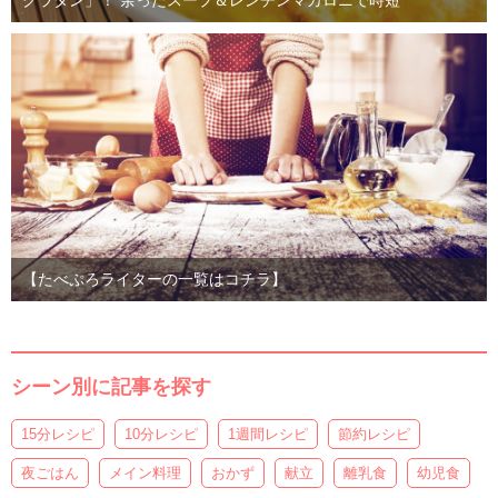
グラタン」！ 余ったスープ＆レンチンマカロニで時短
【たべぷろライターの一覧はコチラ】
シーン別に記事を探す
15分レシピ
10分レシピ
1週間レシピ
節約レシピ
夜ごはん
メイン料理
おかず
献立
離乳食
幼児食