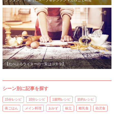
グラタン」！ 余ったスープ＆レンチンマカロニで時短
【たべぷろライターの一覧はコチラ】
シーン別に記事を探す
15分レシピ
10分レシピ
1週間レシピ
節約レシピ
夜ごはん
メイン料理
おかず
献立
離乳食
幼児食