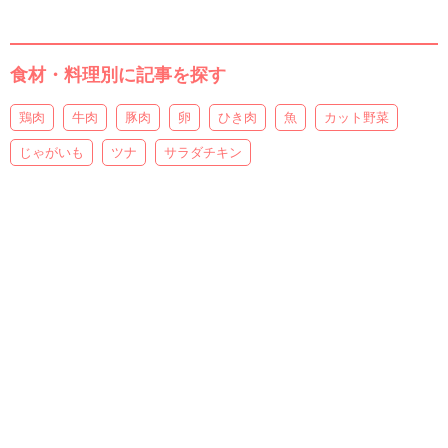
食材・料理別に記事を探す
鶏肉
牛肉
豚肉
卵
ひき肉
魚
カット野菜
じゃがいも
ツナ
サラダチキン