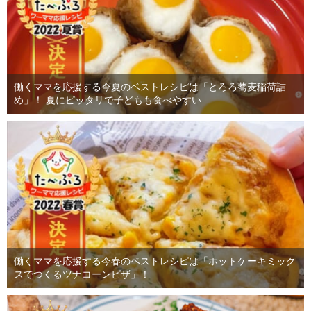
働くママを応援する今夏のベストレシピは「とろろ蕎麦稲荷詰
め」！ 夏にピッタリで子どもも食べやすい
働くママを応援する今春のベストレシピは「ホットケーキミック
スでつくるツナコーンピザ」！