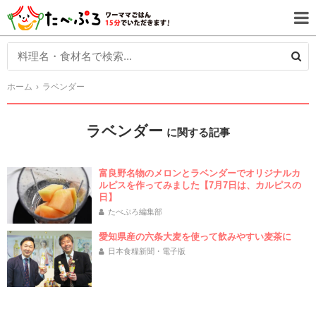
ホーム
ラベンダー
ラベンダー
に関する記事
富良野名物のメロンとラベンダーでオリジナルカ
ルピスを作ってみました【7月7日は、カルピスの
日】
たべぷろ編集部
愛知県産の六条大麦を使って飲みやすい麦茶に
日本食糧新聞・電子版