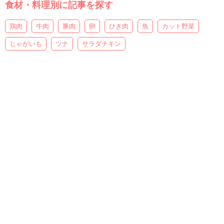
食材・料理別に記事を探す
鶏肉
牛肉
豚肉
卵
ひき肉
魚
カット野菜
じゃがいも
ツナ
サラダチキン