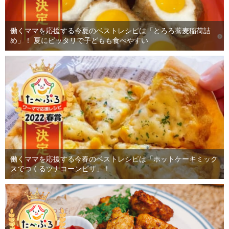
働くママを応援する今夏のベストレシピは「とろろ蕎麦稲荷詰
め」！ 夏にピッタリで子どもも食べやすい
働くママを応援する今春のベストレシピは「ホットケーキミック
スでつくるツナコーンピザ」！