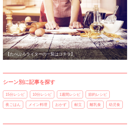
【たべぷろライターの一覧はコチラ】
シーン別に記事を探す
15分レシピ
10分レシピ
1週間レシピ
節約レシピ
夜ごはん
メイン料理
おかず
献立
離乳食
幼児食