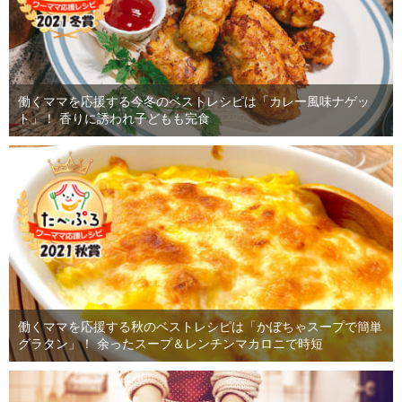
働くママを応援する今冬のベストレシピは「カレー風味ナゲッ
ト」！ 香りに誘われ子どもも完食
働くママを応援する秋のベストレシピは「かぼちゃスープで簡単
グラタン」！ 余ったスープ＆レンチンマカロニで時短