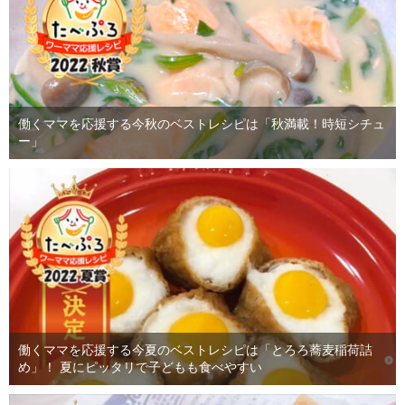
働くママを応援する今秋のベストレシピは「秋満載！時短シチュ
ー」
働くママを応援する今夏のベストレシピは「とろろ蕎麦稲荷詰
め」！ 夏にピッタリで子どもも食べやすい