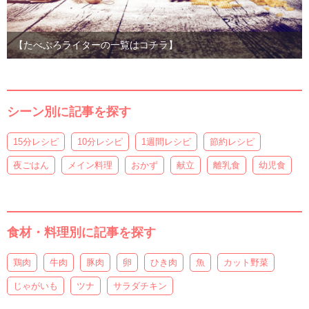
【たべぷろライターの一覧はコチラ】
シーン別に記事を探す
15分レシピ
10分レシピ
1週間レシピ
節約レシピ
夜ごはん
メイン料理
おかず
献立
離乳食
幼児食
食材・料理別に記事を探す
鶏肉
牛肉
豚肉
卵
ひき肉
魚
カット野菜
じゃがいも
ツナ
サラダチキン