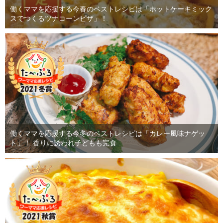
働くママを応援する今春のベストレシピは「ホットケーキミック
スでつくるツナコーンピザ」！
働くママを応援する今冬のベストレシピは「カレー風味ナゲッ
ト」！ 香りに誘われ子どもも完食