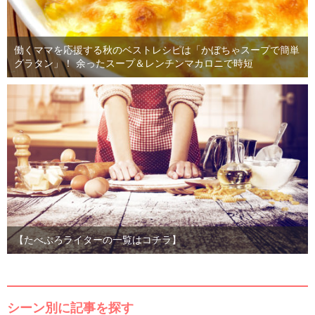
働くママを応援する秋のベストレシピは「かぼちゃスープで簡単
グラタン」！ 余ったスープ＆レンチンマカロニで時短
【たべぷろライターの一覧はコチラ】
シーン別に記事を探す