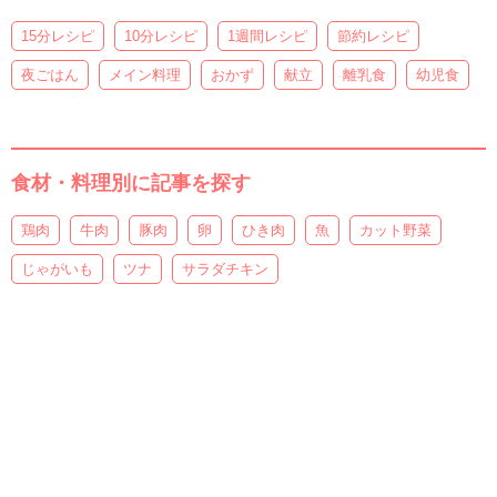
15分レシピ
10分レシピ
1週間レシピ
節約レシピ
夜ごはん
メイン料理
おかず
献立
離乳食
幼児食
食材・料理別に記事を探す
鶏肉
牛肉
豚肉
卵
ひき肉
魚
カット野菜
じゃがいも
ツナ
サラダチキン