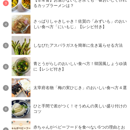
【非常食】お湯がないとき水でも一番おいしく作れ
るカップラーメンは？
さっぱりしゃきしゃき！佐賀の「みずいも」のおい
しい食べ方「にいもじ」【レシピ付き】
しなびたアスパラガスを簡単に生き返らせる方法
青とうがらしのおいしい食べ方！韓国風しょうゆ漬
に【レシピ付き】
太宰府名物「梅の実ひじき」のおいしい食べ方４選
ひと手間で差がつく！そうめんの美しい盛り付けの
コツ
赤ちゃんがベビーフードを食べない5つの理由とお