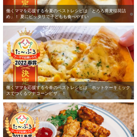
働くママを応援する今夏のベストレシピは「とろろ蕎麦稲荷詰
め」！ 夏にピッタリで子どもも食べやすい
働くママを応援する今春のベストレシピは「ホットケーキミック
スでつくるツナコーンピザ」！