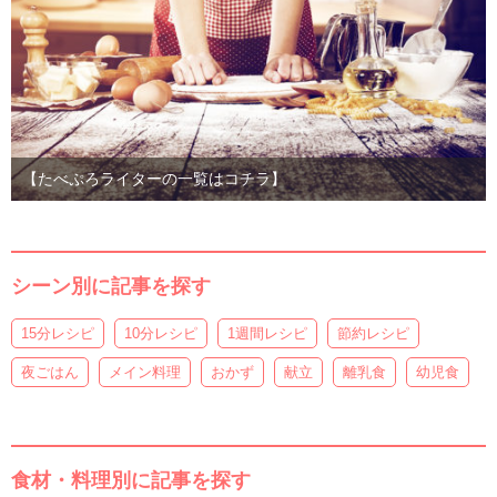
【たべぷろライターの一覧はコチラ】
シーン別に記事を探す
15分レシピ
10分レシピ
1週間レシピ
節約レシピ
夜ごはん
メイン料理
おかず
献立
離乳食
幼児食
食材・料理別に記事を探す