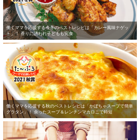
働くママを応援する今冬のベストレシピは「カレー風味ナゲッ
ト」！ 香りに誘われ子どもも完食
働くママを応援する秋のベストレシピは「かぼちゃスープで簡単
グラタン」！ 余ったスープ＆レンチンマカロニで時短