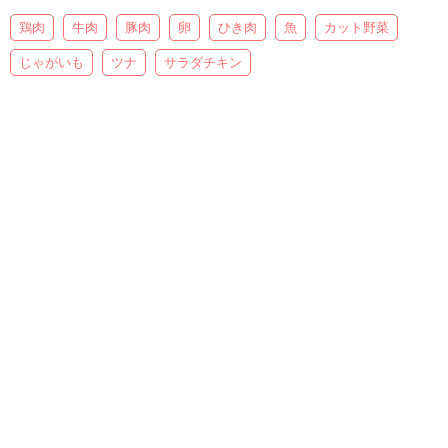
鶏肉
牛肉
豚肉
卵
ひき肉
魚
カット野菜
じゃがいも
ツナ
サラダチキン