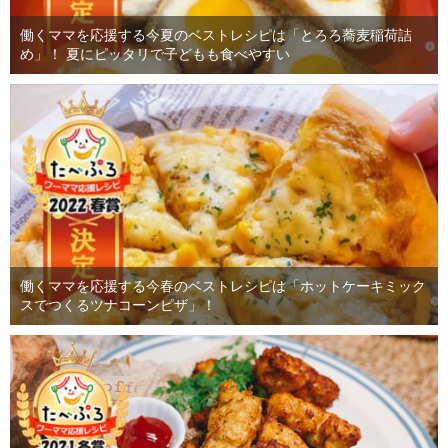
働くママを応援する今夏のベストレシピは「とろろ蕎麦稲荷詰
め」！ 夏にピッタリで子どもも食べやすい
働くママを応援する今春のベストレシピは「ホットケーキミック
スでつくるツナコーンピザ」！