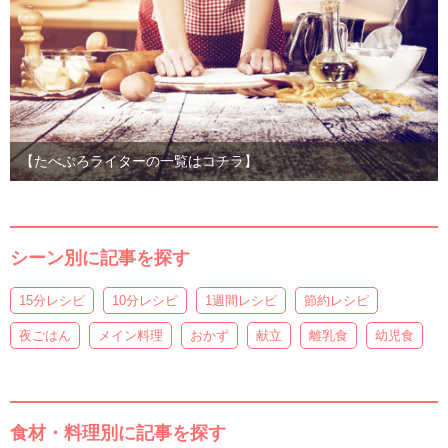
【たべぷろライターの一覧はコチラ】
シーン別に記事を探す
15分レシピ
10分レシピ
1週間レシピ
節約レシピ
夜ごはん
メイン料理
おかず
献立
離乳食
幼児食
食材・料理別に記事を探す