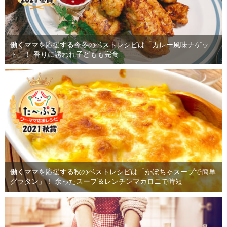
働くママを応援する今冬のベストレシピは「カレー風味ナゲッ
ト」！ 香りに誘われ子どもも完食
働くママを応援する秋のベストレシピは「かぼちゃスープで簡単
グラタン」！ 余ったスープ＆レンチンマカロニで時短