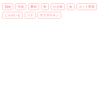
鶏肉
牛肉
豚肉
卵
ひき肉
魚
カット野菜
じゃがいも
ツナ
サラダチキン