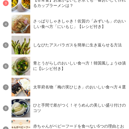
【非常食】お湯がないとき水でも一番おいしく作れ
るカップラーメンは？
さっぱりしゃきしゃき！佐賀の「みずいも」のおい
しい食べ方「にいもじ」【レシピ付き】
しなびたアスパラガスを簡単に生き返らせる方法
青とうがらしのおいしい食べ方！韓国風しょうゆ漬
に【レシピ付き】
太宰府名物「梅の実ひじき」のおいしい食べ方４選
ひと手間で差がつく！そうめんの美しい盛り付けの
コツ
赤ちゃんがベビーフードを食べない5つの理由とお