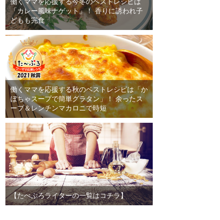
働くママを応援する今冬のベストレシピは
「カレー風味ナゲット」！ 香りに誘われ子
どもも完食
働くママを応援する秋のベストレシピは「か
ぼちゃスープで簡単グラタン」！ 余ったス
ープ＆レンチンマカロニで時短
【たべぷろライターの一覧はコチラ】