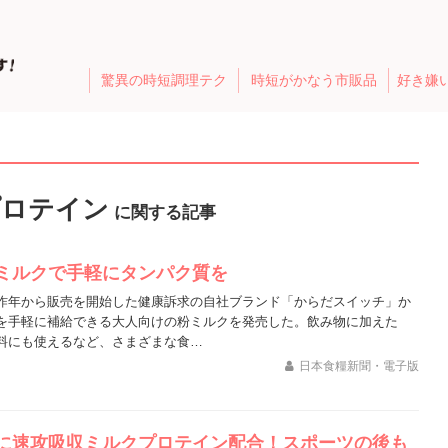
驚異の時短調理テク
時短がかなう市販品
好き嫌
プロテイン
に関する記事
ミルクで手軽にタンパク質を
昨年から販売を開始した健康訴求の自社ブランド「からだスイッチ」か
を手軽に補給できる大人向けの粉ミルクを発売した。飲み物に加えた
料にも使えるなど、さまざまな食…
日本食糧新聞・電子版
に速攻吸収ミルクプロテイン配合！スポーツの後も