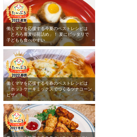
働くママを応援する今夏のベストレシピは
「とろろ蕎麦稲荷詰め」！ 夏にピッタリで
子どもも食べやすい
働くママを応援する今春のベストレシピは
「ホットケーキミックスでつくるツナコーン
ピザ」！