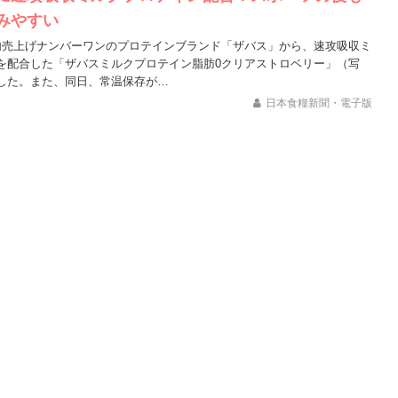
みやすい
内売上げナンバーワンのプロテインブランド「ザバス」から、速攻吸収ミ
を配合した「ザバスミルクプロテイン脂肪0クリアストロベリー」（写
した。また、同日、常温保存が…
日本食糧新聞・電子版