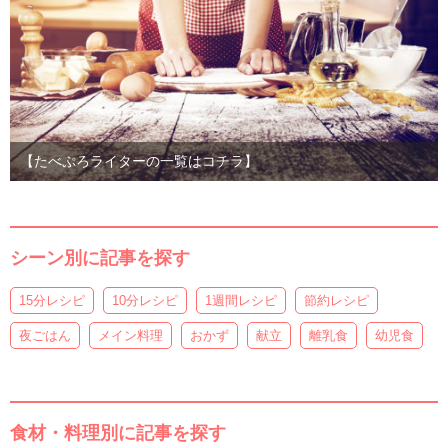
【たべぷろライターの一覧はコチラ】
シーン別に記事を探す
15分レシピ
10分レシピ
1週間レシピ
節約レシピ
夜ごはん
メイン料理
おかず
献立
離乳食
幼児食
食材・料理別に記事を探す