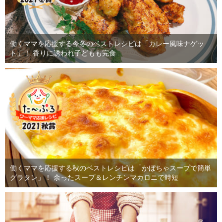
働くママを応援する今冬のベストレシピは「カレー風味ナゲッ
ト」！ 香りに誘われ子どもも完食
働くママを応援する秋のベストレシピは「かぼちゃスープで簡単
グラタン」！ 余ったスープ＆レンチンマカロニで時短