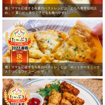
働くママを応援する今夏のベストレシピは「とろろ蕎麦稲荷詰
め」！ 夏にピッタリで子どもも食べやすい
働くママを応援する今春のベストレシピは「ホットケーキミック
スでつくるツナコーンピザ」！