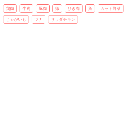
鶏肉
牛肉
豚肉
卵
ひき肉
魚
カット野菜
じゃがいも
ツナ
サラダチキン