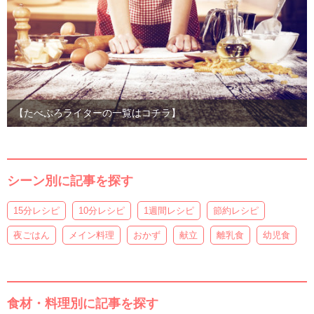
【たべぷろライターの一覧はコチラ】
シーン別に記事を探す
15分レシピ
10分レシピ
1週間レシピ
節約レシピ
夜ごはん
メイン料理
おかず
献立
離乳食
幼児食
食材・料理別に記事を探す