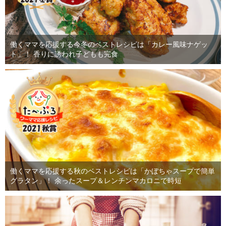
働くママを応援する今冬のベストレシピは「カレー風味ナゲッ
ト」！ 香りに誘われ子どもも完食
働くママを応援する秋のベストレシピは「かぼちゃスープで簡単
グラタン」！ 余ったスープ＆レンチンマカロニで時短