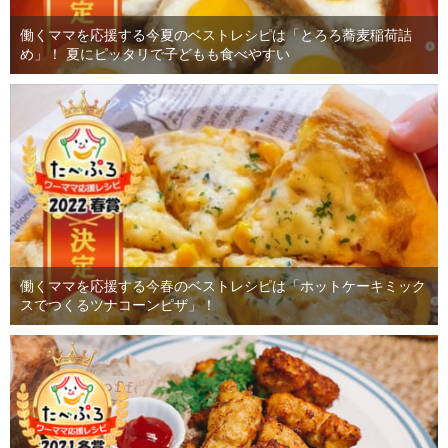
働くママを応援する今夏のベストレシピは「とろろ蕎麦稲荷詰
め」！ 夏にピッタリで子どもも食べやすい
働くママを応援する今春のベストレシピは「ホットケーキミック
スでつくるツナコーンピザ」！