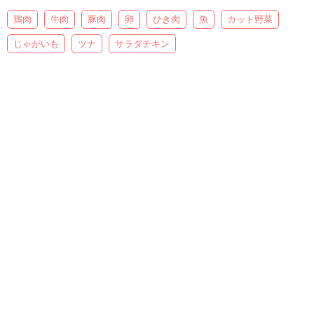
鶏肉
牛肉
豚肉
卵
ひき肉
魚
カット野菜
じゃがいも
ツナ
サラダチキン