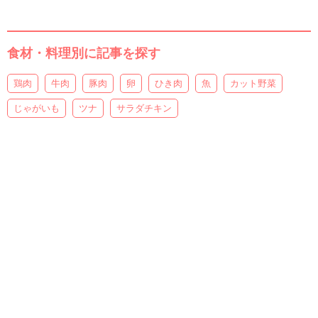
食材・料理別に記事を探す
鶏肉
牛肉
豚肉
卵
ひき肉
魚
カット野菜
じゃがいも
ツナ
サラダチキン