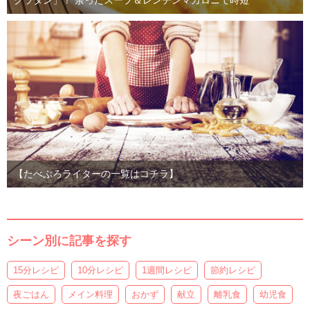
グラタン」！ 余ったスープ＆レンチンマカロニで時短
【たべぷろライターの一覧はコチラ】
シーン別に記事を探す
15分レシピ
10分レシピ
1週間レシピ
節約レシピ
夜ごはん
メイン料理
おかず
献立
離乳食
幼児食