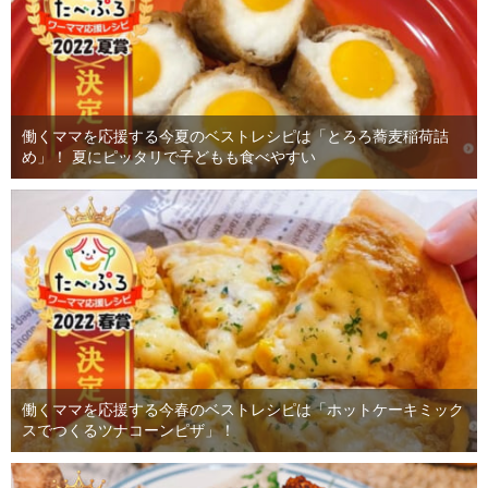
働くママを応援する今夏のベストレシピは「とろろ蕎麦稲荷詰
め」！ 夏にピッタリで子どもも食べやすい
働くママを応援する今春のベストレシピは「ホットケーキミック
スでつくるツナコーンピザ」！