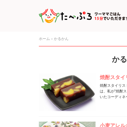
ホーム
かるかん
か
焼酎スタイ
焼酎スタイリスト
は、私が“焼酎
いたコーディネ
小麦アレル