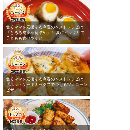
働くママを応援する今夏のベストレシピは
「とろろ蕎麦稲荷詰め」！ 夏にピッタリで
子どもも食べやすい
働くママを応援する今春のベストレシピは
「ホットケーキミックスでつくるツナコーン
ピザ」！