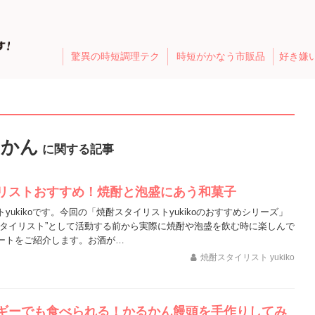
驚異の時短調理テク
時短がかなう市販品
好き嫌
るかん
に関する記事
リストおすすめ！焼酎と泡盛にあう和菓子
yukikoです。今回の「焼酎スタイリストyukikoのおすすめシリーズ」
スタイリスト”として活動する前から実際に焼酎や泡盛を飲む時に楽しんで
ートをご紹介します。お酒が…
焼酎スタイリスト yukiko
ギーでも食べられる！かるかん饅頭を手作りしてみ