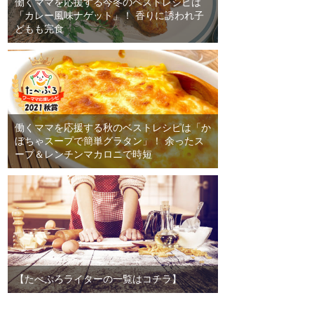
働くママを応援する今冬のベストレシピは
「カレー風味ナゲット」！ 香りに誘われ子
どもも完食
働くママを応援する秋のベストレシピは「か
ぼちゃスープで簡単グラタン」！ 余ったス
ープ＆レンチンマカロニで時短
【たべぷろライターの一覧はコチラ】