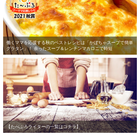
働くママを応援する秋のベストレシピは「かぼちゃスープで簡単
グラタン」！ 余ったスープ＆レンチンマカロニで時短
【たべぷろライターの一覧はコチラ】