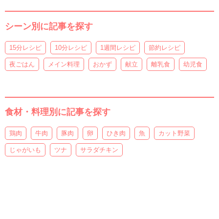
シーン別に記事を探す
15分レシピ
10分レシピ
1週間レシピ
節約レシピ
夜ごはん
メイン料理
おかず
献立
離乳食
幼児食
食材・料理別に記事を探す
鶏肉
牛肉
豚肉
卵
ひき肉
魚
カット野菜
じゃがいも
ツナ
サラダチキン