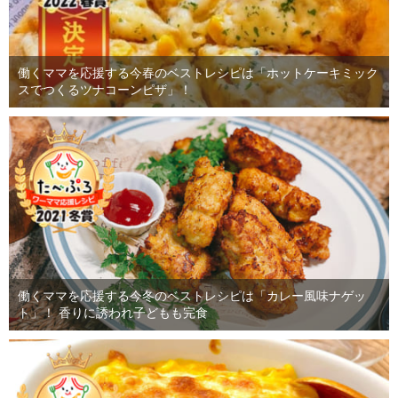
働くママを応援する今春のベストレシピは「ホットケーキミック
スでつくるツナコーンピザ」！
働くママを応援する今冬のベストレシピは「カレー風味ナゲッ
ト」！ 香りに誘われ子どもも完食