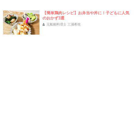
【簡単鶏肉レシピ】お弁当や丼に！子どもに人気
のおかず3選
元船舶料理士 三浦希枝