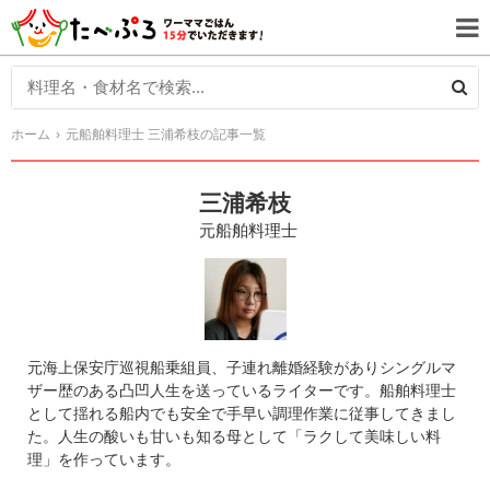
ホーム
元船舶料理士 三浦希枝の記事一覧
三浦希枝
元船舶料理士
元海上保安庁巡視船乗組員、子連れ離婚経験がありシングルマ
ザー歴のある凸凹人生を送っているライターです。船舶料理士
として揺れる船内でも安全で手早い調理作業に従事してきまし
た。人生の酸いも甘いも知る母として「ラクして美味しい料
理」を作っています。