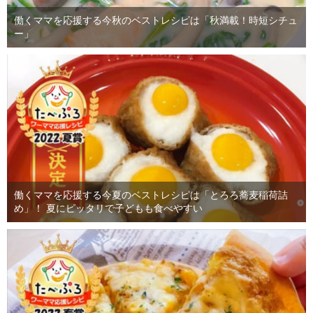
働くママを応援する今秋のベストレシピは「秋満載！時短シチュ
ー」
働くママを応援する今夏のベストレシピは「とろろ蕎麦稲荷詰
め」！ 夏にピッタリで子どもも食べやすい