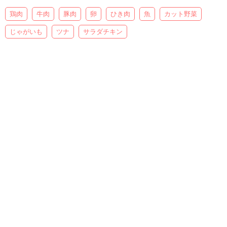
鶏肉
牛肉
豚肉
卵
ひき肉
魚
カット野菜
じゃがいも
ツナ
サラダチキン