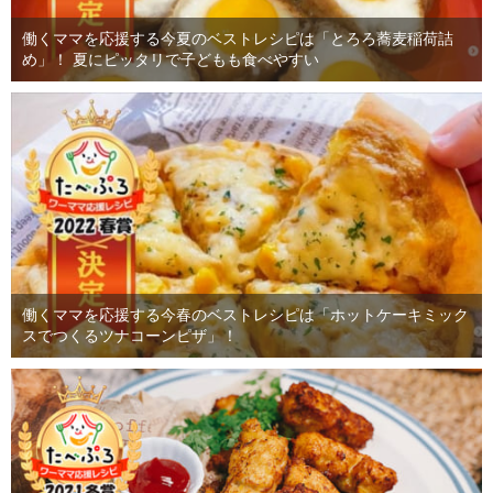
働くママを応援する今夏のベストレシピは「とろろ蕎麦稲荷詰
め」！ 夏にピッタリで子どもも食べやすい
働くママを応援する今春のベストレシピは「ホットケーキミック
スでつくるツナコーンピザ」！