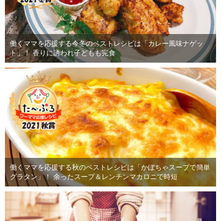
働くママを応援する今冬のベストレシピは「カレー風味ナゲッ
ト」！ 香りに誘われ子どもも完食
働くママを応援する秋のベストレシピは「かぼちゃスープで簡単
グラタン」！ 余ったスープ＆レンチンマカロニで時短