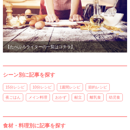
【たべぷろライターの一覧はコチラ】
シーン別に記事を探す
15分レシピ
10分レシピ
1週間レシピ
節約レシピ
夜ごはん
メイン料理
おかず
献立
離乳食
幼児食
食材・料理別に記事を探す