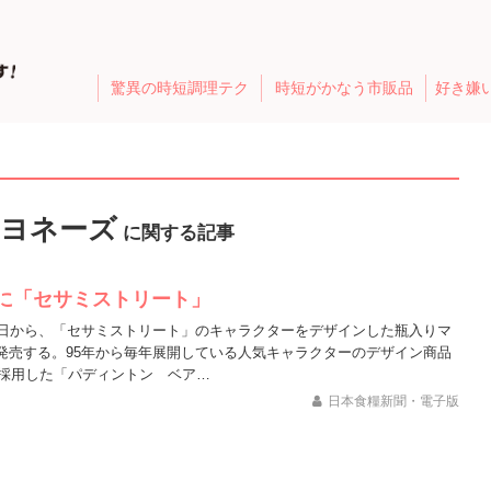
驚異の時短調理テク
時短がかなう市販品
好き嫌
マヨネーズ
に関する記事
に「セサミストリート」
6日から、「セサミストリート」のキャラクターをデザインした瓶入りマ
発売する。95年から毎年展開している人気キャラクターのデザイン商品
に採用した「パディントン ベア…
日本食糧新聞・電子版