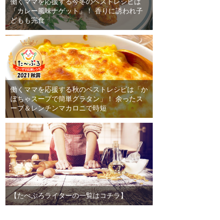
働くママを応援する今冬のベストレシピは
「カレー風味ナゲット」！ 香りに誘われ子
どもも完食
働くママを応援する秋のベストレシピは「か
ぼちゃスープで簡単グラタン」！ 余ったス
ープ＆レンチンマカロニで時短
【たべぷろライターの一覧はコチラ】