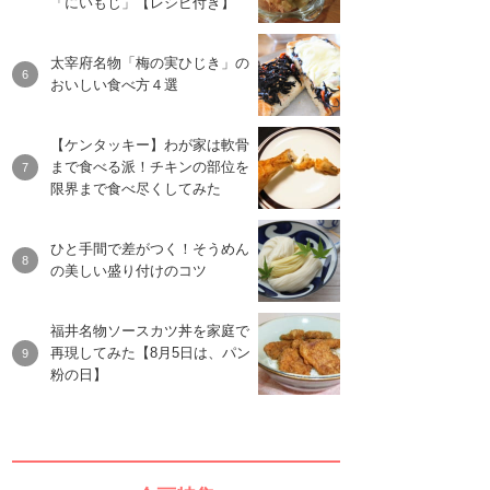
「にいもじ」【レシピ付き】
太宰府名物「梅の実ひじき」の
おいしい食べ方４選
【ケンタッキー】わが家は軟骨
まで食べる派！チキンの部位を
限界まで食べ尽くしてみた
ひと手間で差がつく！そうめん
の美しい盛り付けのコツ
福井名物ソースカツ丼を家庭で
再現してみた【8月5日は、パン
粉の日】