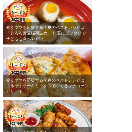
働くママを応援する今夏のベストレシピは
「とろろ蕎麦稲荷詰め」！ 夏にピッタリで
子どもも食べやすい
働くママを応援する今春のベストレシピは
「ホットケーキミックスでつくるツナコーン
ピザ」！