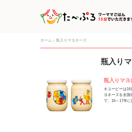
ホーム
瓶入りマヨネーズ
瓶入り
瓶入りマヨ
キユーピーは1
ヨネーズを全国
で、16～17年