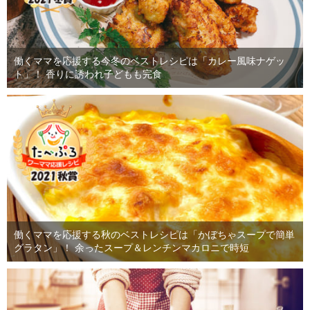
働くママを応援する今冬のベストレシピは「カレー風味ナゲッ
ト」！ 香りに誘われ子どもも完食
働くママを応援する秋のベストレシピは「かぼちゃスープで簡単
グラタン」！ 余ったスープ＆レンチンマカロニで時短