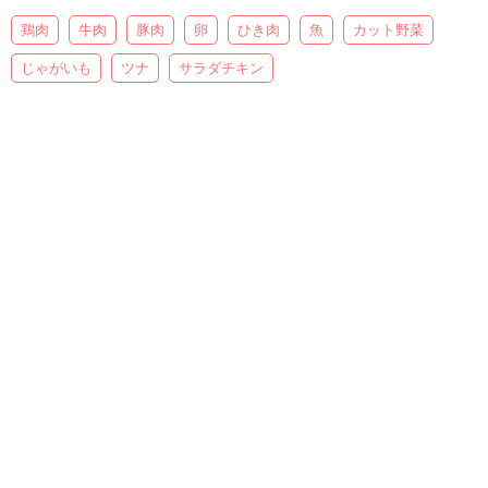
鶏肉
牛肉
豚肉
卵
ひき肉
魚
カット野菜
じゃがいも
ツナ
サラダチキン