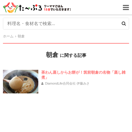
ホーム
朝倉
朝倉
に関する記事
茶わん蒸しからお餅が！筑前朝倉の名物「蒸し雑
煮」
DiamondLife合同会社 伊藤みさ