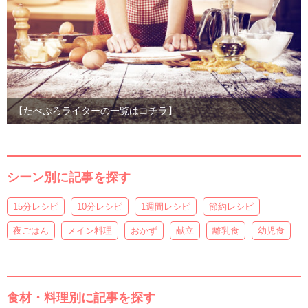
【たべぷろライターの一覧はコチラ】
シーン別に記事を探す
15分レシピ
10分レシピ
1週間レシピ
節約レシピ
夜ごはん
メイン料理
おかず
献立
離乳食
幼児食
食材・料理別に記事を探す