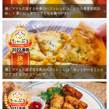
働くママを応援する今夏のベストレシピは「とろろ蕎麦稲荷詰
め」！ 夏にピッタリで子どもも食べやすい
働くママを応援する今春のベストレシピは「ホットケーキミック
スでつくるツナコーンピザ」！