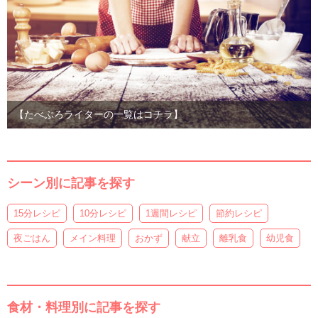
【たべぷろライターの一覧はコチラ】
シーン別に記事を探す
15分レシピ
10分レシピ
1週間レシピ
節約レシピ
夜ごはん
メイン料理
おかず
献立
離乳食
幼児食
食材・料理別に記事を探す