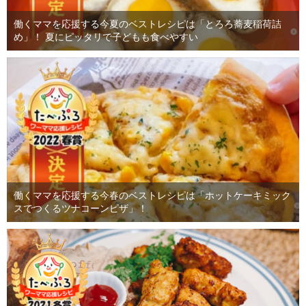
働くママを応援する今夏のベストレシピは「とろろ蕎麦稲荷詰
め」！ 夏にピッタリで子どもも食べやすい
働くママを応援する今春のベストレシピは「ホットケーキミック
スでつくるツナコーンピザ」！