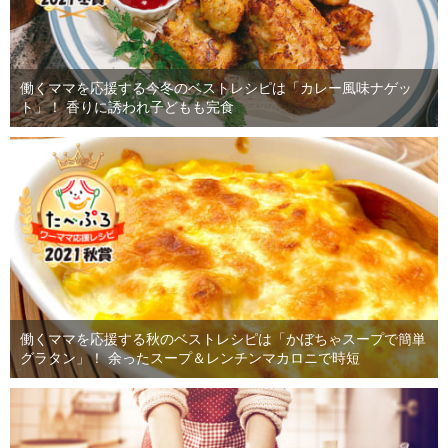
働くママを応援する今冬のベストレシピは「カレー風味ナゲッ
ト」！ 香りに誘われ子どもも完食
働くママを応援する秋のベストレシピは「かぼちゃスープで簡単
グラタン」！ 余ったスープ＆レンチンマカロニで時短