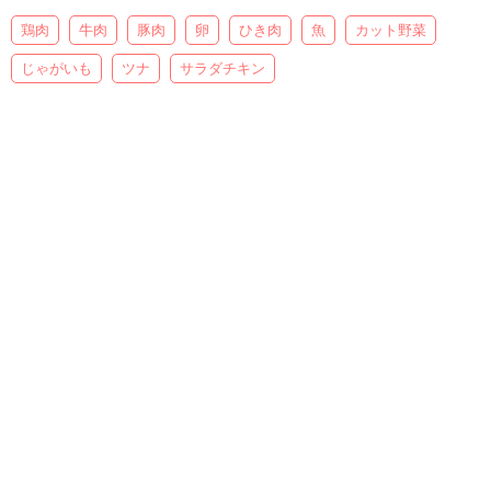
鶏肉
牛肉
豚肉
卵
ひき肉
魚
カット野菜
じゃがいも
ツナ
サラダチキン