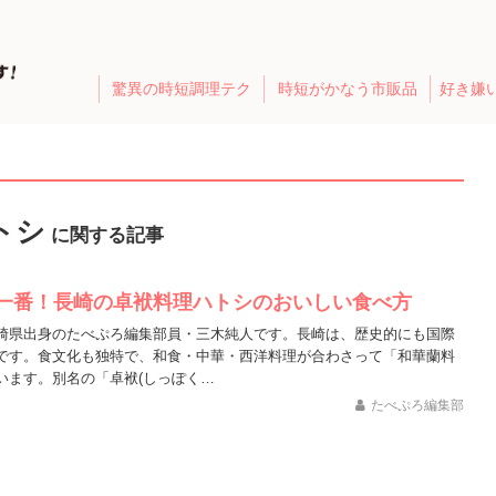
驚異の時短調理テク
時短がかなう市販品
好き嫌
トシ
に関する記事
一番！長崎の卓袱料理ハトシのおいしい食べ方
崎県出身のたべぷろ編集部員・三木純人です。長崎は、歴史的にも国際
です。食文化も独特で、和食・中華・西洋料理が合わさって「和華蘭料
います。別名の「卓袱(しっぽく…
たべぷろ編集部