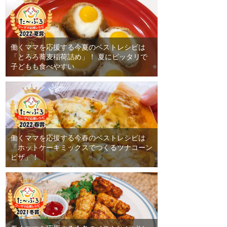
働くママを応援する今夏のベストレシピは
「とろろ蕎麦稲荷詰め」！ 夏にピッタリで
子どもも食べやすい
働くママを応援する今春のベストレシピは
「ホットケーキミックスでつくるツナコーン
ピザ」！