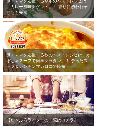
働くママを応援する今冬のベストレシピは
「カレー風味ナゲット」！ 香りに誘われ子
どもも完食
働くママを応援する秋のベストレシピは「か
ぼちゃスープで簡単グラタン」！ 余ったス
ープ＆レンチンマカロニで時短
【たべぷろライターの一覧はコチラ】