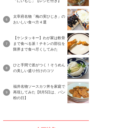
「にいもじ」【レシピ付き】
太宰府名物「梅の実ひじき」の
おいしい食べ方４選
【ケンタッキー】わが家は軟骨
まで食べる派！チキンの部位を
限界まで食べ尽くしてみた
ひと手間で差がつく！そうめん
の美しい盛り付けのコツ
福井名物ソースカツ丼を家庭で
再現してみた【8月5日は、パン
粉の日】