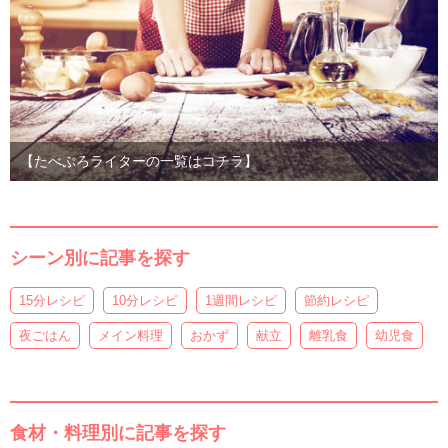
【たべぷろライターの一覧はコチラ】
シーン別に記事を探す
15分レシピ
10分レシピ
1週間レシピ
節約レシピ
夜ごはん
メイン料理
おかず
献立
離乳食
幼児食
食材・料理別に記事を探す