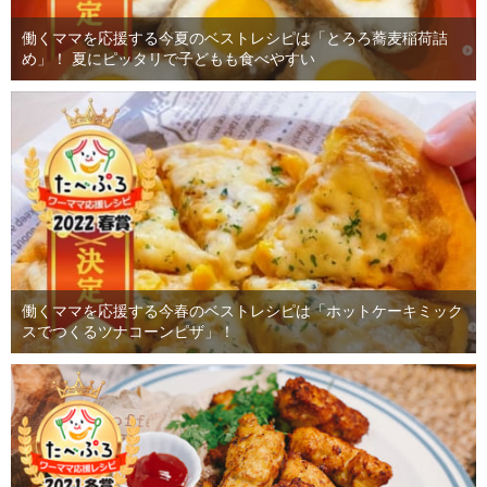
働くママを応援する今夏のベストレシピは「とろろ蕎麦稲荷詰
め」！ 夏にピッタリで子どもも食べやすい
働くママを応援する今春のベストレシピは「ホットケーキミック
スでつくるツナコーンピザ」！