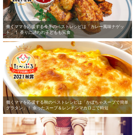
働くママを応援する今冬のベストレシピは「カレー風味ナゲッ
ト」！ 香りに誘われ子どもも完食
働くママを応援する秋のベストレシピは「かぼちゃスープで簡単
グラタン」！ 余ったスープ＆レンチンマカロニで時短