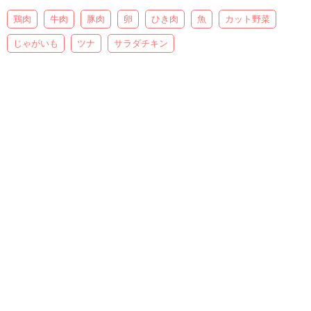
鶏肉
牛肉
豚肉
卵
ひき肉
魚
カット野菜
じゃがいも
ツナ
サラダチキン