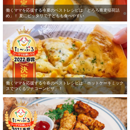
働くママを応援する今夏のベストレシピは「とろろ蕎麦稲荷詰
め」！ 夏にピッタリで子どもも食べやすい
働くママを応援する今春のベストレシピは「ホットケーキミック
スでつくるツナコーンピザ」！