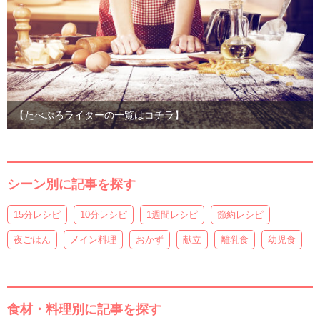
【たべぷろライターの一覧はコチラ】
シーン別に記事を探す
15分レシピ
10分レシピ
1週間レシピ
節約レシピ
夜ごはん
メイン料理
おかず
献立
離乳食
幼児食
食材・料理別に記事を探す