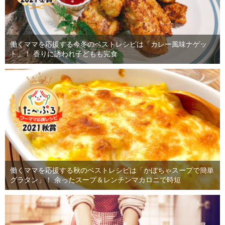
働くママを応援する今冬のベストレシピは「カレー風味ナゲッ
ト」！ 香りに誘われ子どもも完食
働くママを応援する秋のベストレシピは「かぼちゃスープで簡単
グラタン」！ 余ったスープ＆レンチンマカロニで時短