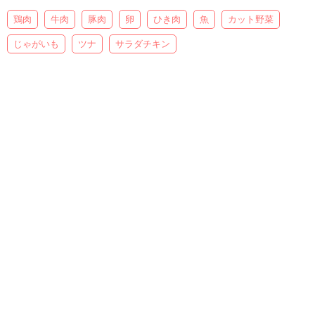
鶏肉
牛肉
豚肉
卵
ひき肉
魚
カット野菜
じゃがいも
ツナ
サラダチキン