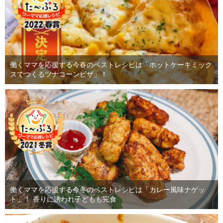
働くママを応援する今春のベストレシピは「ホットケーキミック
スでつくるツナコーンピザ」！
働くママを応援する今冬のベストレシピは「カレー風味ナゲッ
ト」！ 香りに誘われ子どもも完食