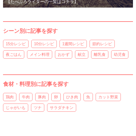
【たべぷろライターの一覧はコチラ】
シーン別に記事を探す
15分レシピ
10分レシピ
1週間レシピ
節約レシピ
夜ごはん
メイン料理
おかず
献立
離乳食
幼児食
食材・料理別に記事を探す
鶏肉
牛肉
豚肉
卵
ひき肉
魚
カット野菜
じゃがいも
ツナ
サラダチキン