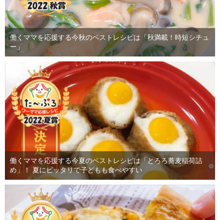
働くママを応援する今秋のベストレシピは「秋満載！時短シチュ
ー」
働くママを応援する今夏のベストレシピは「とろろ蕎麦稲荷詰
め」！ 夏にピッタリで子どもも食べやすい