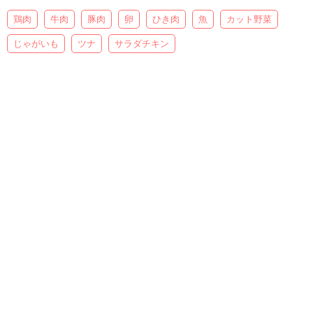
鶏肉
牛肉
豚肉
卵
ひき肉
魚
カット野菜
じゃがいも
ツナ
サラダチキン