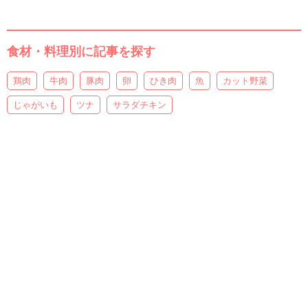
食材・料理別に記事を探す
鶏肉
牛肉
豚肉
卵
ひき肉
魚
カット野菜
じゃがいも
ツナ
サラダチキン