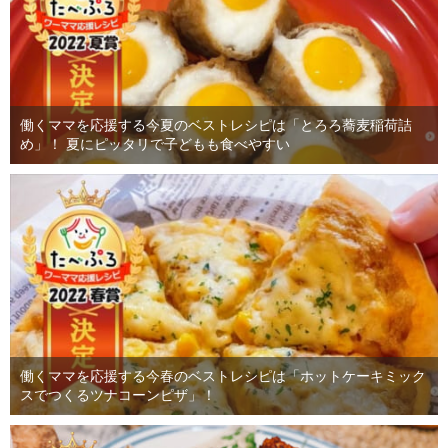
働くママを応援する今夏のベストレシピは「とろろ蕎麦稲荷詰
め」！ 夏にピッタリで子どもも食べやすい
働くママを応援する今春のベストレシピは「ホットケーキミック
スでつくるツナコーンピザ」！