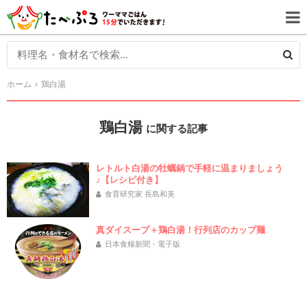
ホーム
鶏白湯
鶏白湯
に関する記事
レトルト白湯の牡蠣鍋で手軽に温まりましょう
♪【レシピ付き】
食育研究家 長島和美
真ダイスープ＋鶏白湯！行列店のカップ麺
日本食糧新聞・電子版