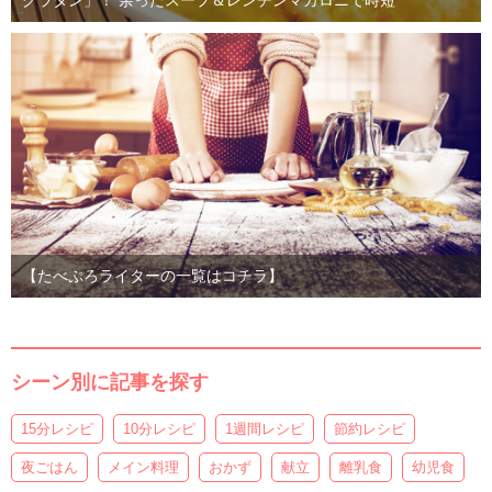
グラタン」！ 余ったスープ＆レンチンマカロニで時短
【たべぷろライターの一覧はコチラ】
シーン別に記事を探す
15分レシピ
10分レシピ
1週間レシピ
節約レシピ
夜ごはん
メイン料理
おかず
献立
離乳食
幼児食