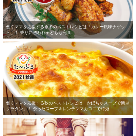
働くママを応援する今冬のベストレシピは「カレー風味ナゲッ
ト」！ 香りに誘われ子どもも完食
働くママを応援する秋のベストレシピは「かぼちゃスープで簡単
グラタン」！ 余ったスープ＆レンチンマカロニで時短