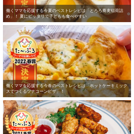
働くママを応援する今夏のベストレシピは「とろろ蕎麦稲荷詰
め」！ 夏にピッタリで子どもも食べやすい
働くママを応援する今春のベストレシピは「ホットケーキミック
スでつくるツナコーンピザ」！