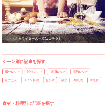
【たべぷろライターの一覧はコチラ】
シーン別に記事を探す
15分レシピ
10分レシピ
1週間レシピ
節約レシピ
夜ごはん
メイン料理
おかず
献立
離乳食
幼児食
食材・料理別に記事を探す