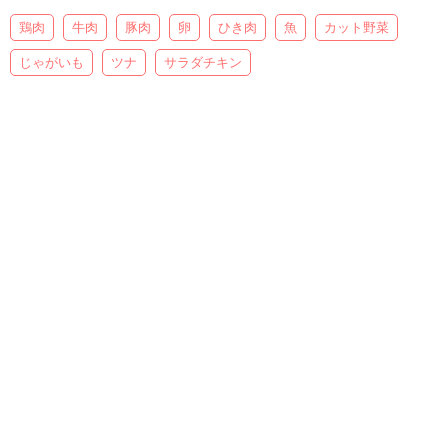
鶏肉
牛肉
豚肉
卵
ひき肉
魚
カット野菜
じゃがいも
ツナ
サラダチキン