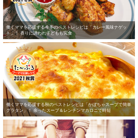
働くママを応援する今冬のベストレシピは「カレー風味ナゲッ
ト」！ 香りに誘われ子どもも完食
働くママを応援する秋のベストレシピは「かぼちゃスープで簡単
グラタン」！ 余ったスープ＆レンチンマカロニで時短