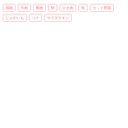
鶏肉
牛肉
豚肉
卵
ひき肉
魚
カット野菜
じゃがいも
ツナ
サラダチキン