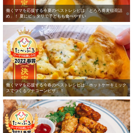
働くママを応援する今夏のベストレシピは「とろろ蕎麦稲荷詰
め」！ 夏にピッタリで子どもも食べやすい
働くママを応援する今春のベストレシピは「ホットケーキミック
スでつくるツナコーンピザ」！