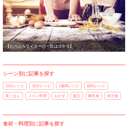
【たべぷろライターの一覧はコチラ】
シーン別に記事を探す
15分レシピ
10分レシピ
1週間レシピ
節約レシピ
夜ごはん
メイン料理
おかず
献立
離乳食
幼児食
食材・料理別に記事を探す