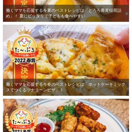
働くママを応援する今夏のベストレシピは「とろろ蕎麦稲荷詰
め」！ 夏にピッタリで子どもも食べやすい
働くママを応援する今春のベストレシピは「ホットケーキミック
スでつくるツナコーンピザ」！