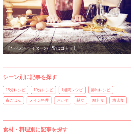
【たべぷろライターの一覧はコチラ】
シーン別に記事を探す
15分レシピ
10分レシピ
1週間レシピ
節約レシピ
夜ごはん
メイン料理
おかず
献立
離乳食
幼児食
食材・料理別に記事を探す