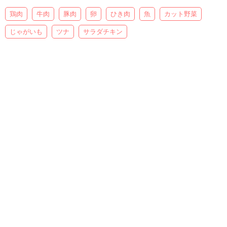
鶏肉
牛肉
豚肉
卵
ひき肉
魚
カット野菜
じゃがいも
ツナ
サラダチキン