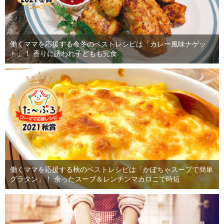
働くママを応援する今冬のベストレシピは「カレー風味ナゲッ
ト」！ 香りに誘われ子どもも完食
働くママを応援する秋のベストレシピは「かぼちゃスープで簡単
グラタン」！ 余ったスープ＆レンチンマカロニで時短