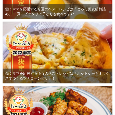
働くママを応援する今夏のベストレシピは「とろろ蕎麦稲荷詰
め」！ 夏にピッタリで子どもも食べやすい
働くママを応援する今春のベストレシピは「ホットケーキミック
スでつくるツナコーンピザ」！