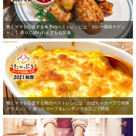
働くママを応援する今冬のベストレシピは「カレー風味ナゲッ
ト」！ 香りに誘われ子どもも完食
働くママを応援する秋のベストレシピは「かぼちゃスープで簡単
グラタン」！ 余ったスープ＆レンチンマカロニで時短