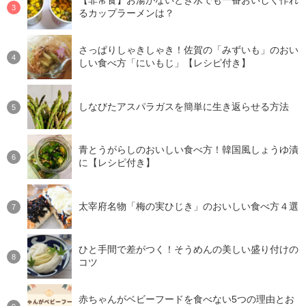
【非常食】お湯がないとき水でも一番おいしく作れ
るカップラーメンは？
さっぱりしゃきしゃき！佐賀の「みずいも」のおい
しい食べ方「にいもじ」【レシピ付き】
しなびたアスパラガスを簡単に生き返らせる方法
青とうがらしのおいしい食べ方！韓国風しょうゆ漬
に【レシピ付き】
太宰府名物「梅の実ひじき」のおいしい食べ方４選
ひと手間で差がつく！そうめんの美しい盛り付けの
コツ
赤ちゃんがベビーフードを食べない5つの理由とお