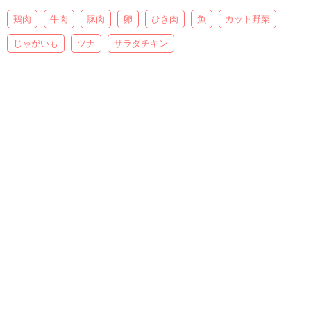
鶏肉
牛肉
豚肉
卵
ひき肉
魚
カット野菜
じゃがいも
ツナ
サラダチキン