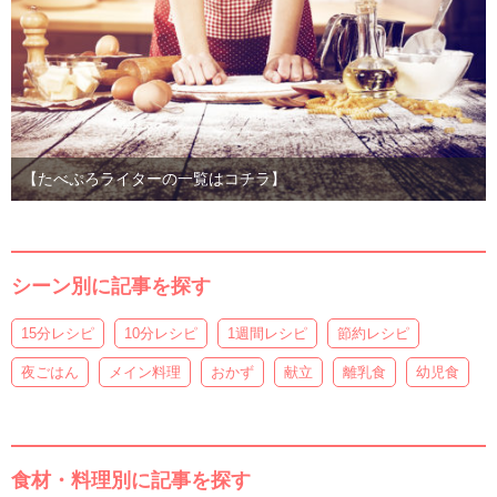
【たべぷろライターの一覧はコチラ】
シーン別に記事を探す
15分レシピ
10分レシピ
1週間レシピ
節約レシピ
夜ごはん
メイン料理
おかず
献立
離乳食
幼児食
食材・料理別に記事を探す