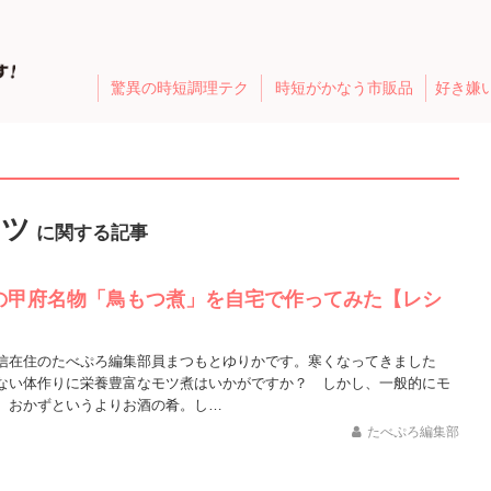
驚異の時短調理テク
時短がかなう市販品
好き嫌
モツ
に関する記事
の甲府名物「鳥もつ煮」を自宅で作ってみた【レシ
信在住のたべぷろ編集部員まつもとゆりかです。寒くなってきました
ない体作りに栄養豊富なモツ煮はいかがですか？ しかし、一般的にモ
、おかずというよりお酒の肴。し…
たべぷろ編集部