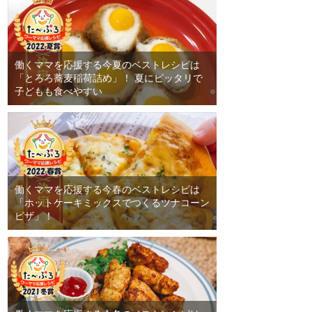
働くママを応援する今夏のベストレシピは
「とろろ蕎麦稲荷詰め」！ 夏にピッタリで
子どもも食べやすい
働くママを応援する今春のベストレシピは
「ホットケーキミックスでつくるツナコーン
ピザ」！