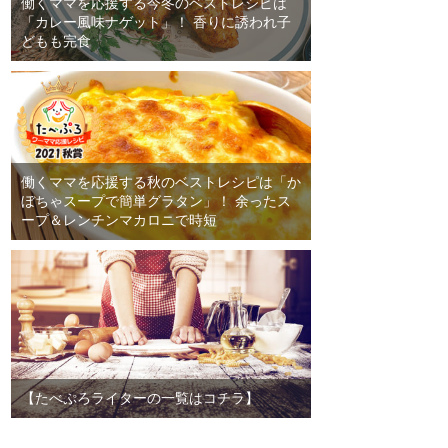
働くママを応援する今冬のベストレシピは
「カレー風味ナゲット」！ 香りに誘われ子
どもも完食
働くママを応援する秋のベストレシピは「か
ぼちゃスープで簡単グラタン」！ 余ったス
ープ＆レンチンマカロニで時短
【たべぷろライターの一覧はコチラ】