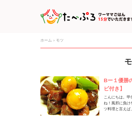
ホーム
モツ
Bー１優勝
ピ付き】
こんにちは。甲
ね！風邪に負け
ツ料理と言えば