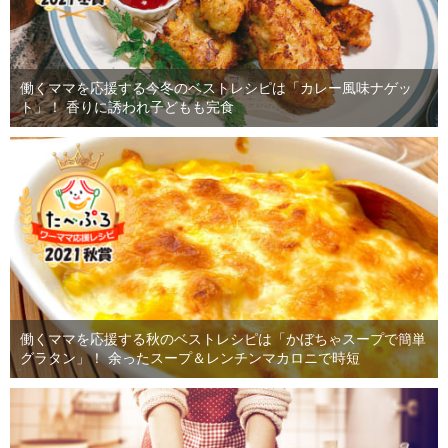
働くママを応援する今冬のベストレシピは「カレー風味ナゲッ
ト」！ 香りに誘われ子どもも完食
働くママを応援する秋のベストレシピは「かぼちゃスープで簡単
グラタン」！ 余ったスープ＆レンチンマカロニで時短