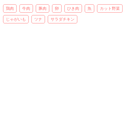
鶏肉
牛肉
豚肉
卵
ひき肉
魚
カット野菜
じゃがいも
ツナ
サラダチキン