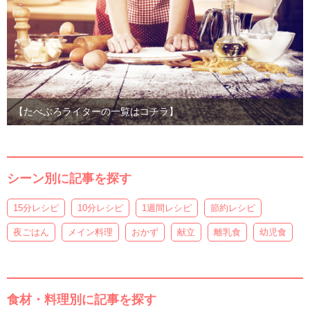
【たべぷろライターの一覧はコチラ】
シーン別に記事を探す
15分レシピ
10分レシピ
1週間レシピ
節約レシピ
夜ごはん
メイン料理
おかず
献立
離乳食
幼児食
食材・料理別に記事を探す