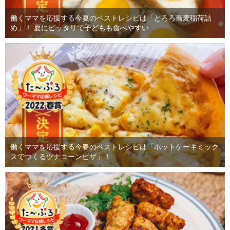
働くママを応援する今夏のベストレシピは「とろろ蕎麦稲荷詰
め」！ 夏にピッタリで子どもも食べやすい
働くママを応援する今春のベストレシピは「ホットケーキミック
スでつくるツナコーンピザ」！