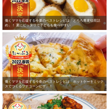
働くママを応援する今夏のベストレシピは「とろろ蕎麦稲荷詰
め」！ 夏にピッタリで子どもも食べやすい
働くママを応援する今春のベストレシピは「ホットケーキミック
スでつくるツナコーンピザ」！