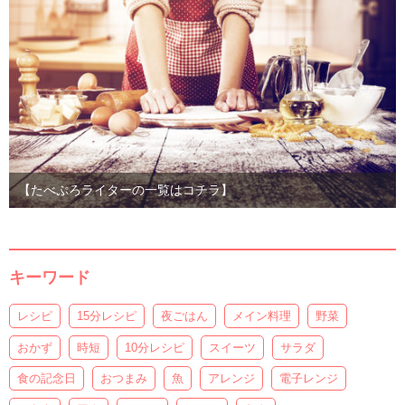
【たべぷろライターの一覧はコチラ】
キーワード
レシピ
15分レシピ
夜ごはん
メイン料理
野菜
おかず
時短
10分レシピ
スイーツ
サラダ
食の記念日
おつまみ
魚
アレンジ
電子レンジ