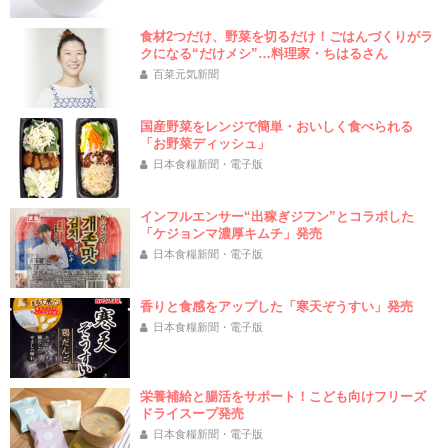
食材2つだけ、野菜を切るだけ！ごはんづくりがラ
クになる“だけメシ”…料理家・ちはるさん
百菜元気新聞
国産野菜をレンジで簡単・おいしく食べられる
「お野菜ディッシュ」
日本食糧新聞・電子版
インフルエンサー“出稼ぎジフン”とコラボした
「ケジョンマ濃厚キムチ」発売
日本食糧新聞・電子版
香りと食感をアップした「寒天ぞうすい」発売
日本食糧新聞・電子版
栄養補給と腸活をサポート！こども向けフリーズ
ドライスープ発売
日本食糧新聞・電子版