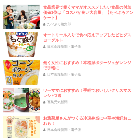
食品業界で働くママがオススメしたい食品の付加
価値1位は「コスパが良い大容量」【たべぷろアン
ケート】
たべぷろ編集部
オートミール入りで食べ応えアップしたビヒダス
ヨーグルト
日本食糧新聞・電子版
働く女性におすすめ！本格派ポタージュがレンジ
で手軽に
日本食糧新聞・電子版
ワーママにおすすめ！手軽でおいしいクリスマス
レシピ3選
百菜元気新聞
お惣菜屋さんがつくる冷凍弁当に中華や海鮮おこ
わも！
日本食糧新聞・電子版