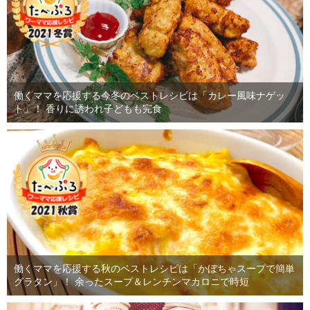
働くママを応援する今冬のベストレシピは「カレー風味ナゲッ
ト」！ 香りに誘われ子どもも完食
働くママを応援する秋のベストレシピは「かぼちゃスープで簡単
グラタン」！ 余ったスープ＆レンチンマカロニで時短