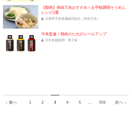
【動画】揖保乃糸おすすめ！お手軽調理そうめん
レシピ2選
兵庫県手延素麺協同組合（揖保乃糸）
牛角監修！焼肉のたれがレベルアップ
日本食糧新聞・電子版
...
‹ 前へ
1
2
3
4
5
350
次へ ›