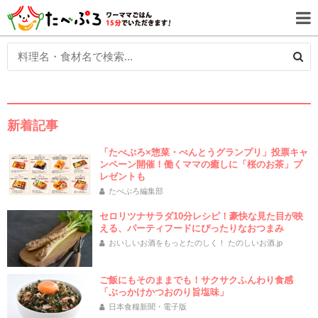
新着記事
「たべぷろ×惣菜・べんとうグランプリ」投票キャ
ンペーン開催！働くママの癒しに「桜のお茶」プ
レゼントも
たべぷろ編集部
セロリツナサラダ10分レシピ！豪快な見た目が映
える、パーティフードにぴったりなおつまみ
おいしいお酒をもっとたのしく！ たのしいお酒.jp
ご飯にもそのままでも！サクサクふんわり食感
「ぶっかけかつおのり旨塩味」
日本食糧新聞・電子版