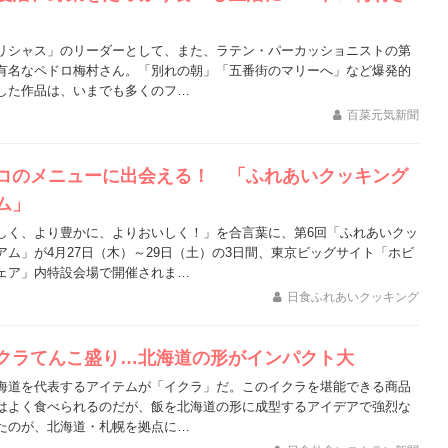
リシャス」のリーダーとして、また、ラテン・パーカッショニストの第
有名なペドロ梅村さん。「別れの朝」「五番街のマリーへ」など爆発的
した作品は、いまでも多くのフ…
百菜元気新聞
コのメニューに出会える！ 「ふれあいクッキング
ム」
しく、より豊かに、よりおいしく！」を合言葉に、第6回「ふれあいクッ
アム」が4月27日（木）～29日（土）の3日間、東京ビッグサイト「ホビ
ェア」内特設会場で開催されま…
日食ふれあいクッキング
クラてんこ盛り…北海道の形がインパクト大
海道を代表するアイテムが「イクラ」だ。このイクラを堪能できる商品
はよく食べられるのだが、飯を北海道の形に成型するアイデアで強烈な
たのが、北海道・札幌を拠点に…