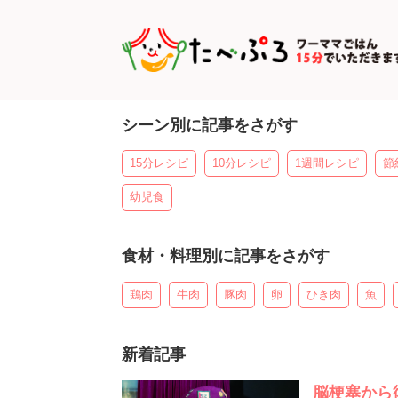
シーン別に記事をさがす
15分レシピ
10分レシピ
1週間レシピ
節
幼児食
食材・料理別に記事をさがす
鶏肉
牛肉
豚肉
卵
ひき肉
魚
新着記事
脳梗塞から