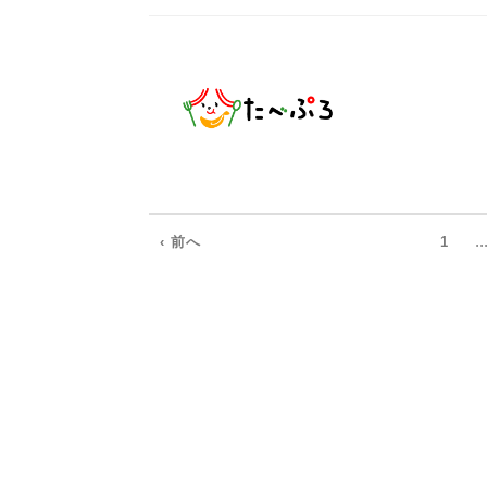
..
‹ 前へ
1