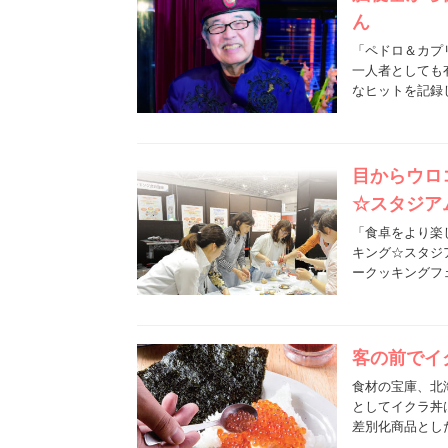
ん
「ペドロ＆カプ
一人者としても
なヒットを記録
目からウロ
☆スタジア
「食卓をより楽
キング☆スタジ
ークッキングフ
客の前でイ
食材の宝庫、北
としてイクラ丼
差別化商品とし