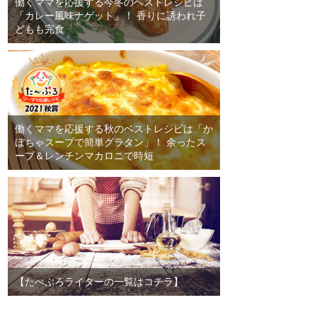
働くママを応援する今冬のベストレシピは
「カレー風味ナゲット」！ 香りに誘われ子
どもも完食
働くママを応援する秋のベストレシピは「か
ぼちゃスープで簡単グラタン」！ 余ったス
ープ＆レンチンマカロニで時短
【たべぷろライターの一覧はコチラ】