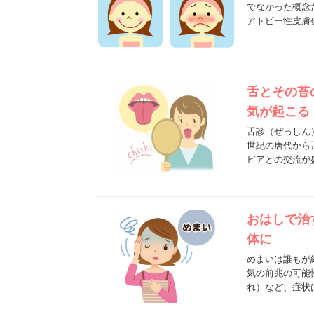
でなかった概念
アトピー性皮膚
舌とその苔
気が起こる
舌診（ぜっしん
世紀の唐代から
ビアとの交流が
おはしで治
体に
めまいは誰もが
気の前兆の可能
れ）など、症状