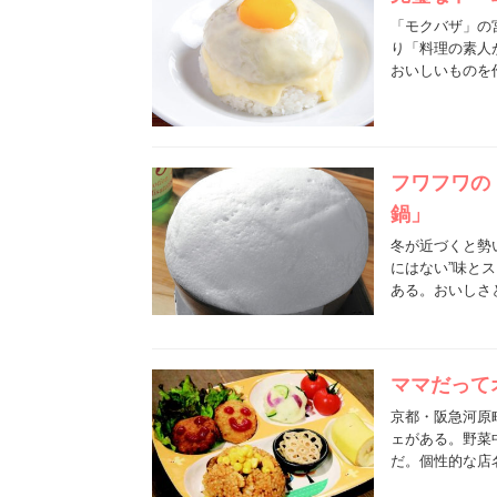
「モクバザ」の
り「料理の素人
おいしいものを
フワフワの
鍋」
冬が近づくと勢
にはない”味と
ある。おいしさ
ママだって
京都・阪急河原
ェがある。野菜中心
だ。個性的な店