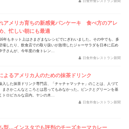
日食外食レストラン新聞
れアメリカ育ちの新感覚パンケーキ 食べ方のアレ
め、忙しい朝にも最適
き、16年もネット上はさまざまなレシピでにぎわいました。その中でも、多
登場したり、飲食店での取り扱いが急増したジャーサラダを日本に広め
夕子さんが、今年度の食トレン…
日食外食レストラン新聞
によるアメリカ人のための抹茶ドリンク
輸入した抹茶ドリンク専門店、「チャチャマッチャ」のことは、人づて
、まさかこんなところとは思ってもみなかった。ピンクとグリーンを基
くトロピカルな店内。ヤシの木…
日食外食レストラン新聞
ム型…インスタでも評判のチーズキーマカレー