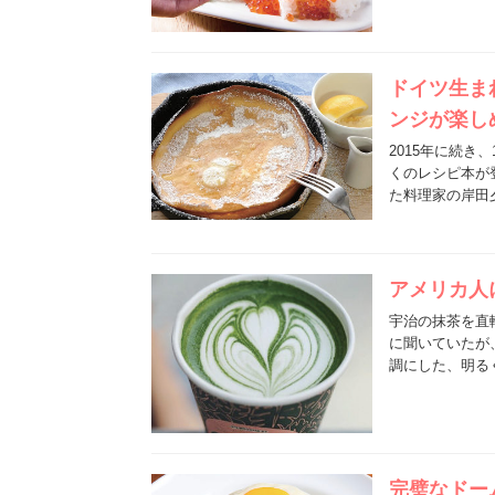
ドイツ生ま
ンジが楽し
2015年に続
くのレシピ本が
た料理家の岸田
アメリカ人
宇治の抹茶を直
に聞いていたが
調にした、明る
完璧なドー