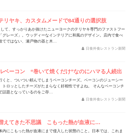
テリヤキ、カスタムメードで84通りの選択肢
えして、すっかりあか抜けたニューヨークのテリヤキ専門のファストフー
「グレーズ」。ウッディーなインテリアに和風のデザイン。店内で食べ
捨てではない、瀬戸物の器と木…
日食外食レストラン新聞
ルベーコン “巻いて焼くだけ”なのにハマる人続出
行くと、ついつい頼んでしまうベーコンチーズ。ベーコンのジューシー
、トロッとしたチーズがたまらなく好相性ですよね。 そんなベーコンチ
で話題となっているのをご存…
日食外食レストラン新聞
が増えてきた不思議 こもった熱が血液に…
体内にこもった熱が血液にまで侵入した状態のこと。日本では、これま