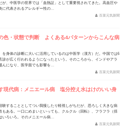
だが、中医学の世界では「血熱証」として重要視されてきた。高血圧や
炎に代表されるアレルギー性の…
百菜元気新聞
の色・状態で判断 よくある4パターンからこんな病
）を身体の診断に大いに活用しているのは中医学（漢方）だ。中国では6
舌診が広く行われるようになったという。そのころから、インドやアラ
盛んになり、医学面でも影響を…
百菜元気新聞
す現代病：メニエール病 塩分控え水はけのいい身
経験することとしてつい我慢したり軽視しがちだが、恐ろしく大きな病
性もある。一口にめまいといっても、クルクル（回転）、フラフラ（揺
はいろいろ。そのメニエール病…
百菜元気新聞