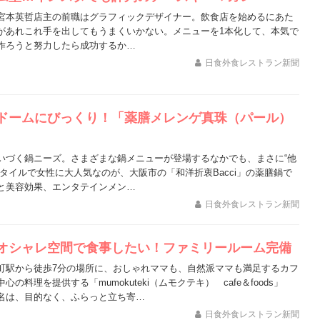
宮本英哲店主の前職はグラフィックデザイナー。飲食店を始めるにあた
があれこれ手を出してもうまくいかない。メニューを1本化して、本気で
作ろうと努力したら成功するか…
日食外食レストラン新聞
ドームにびっくり！「薬膳メレンゲ真珠（パール）
いづく鍋ニーズ。さまざまな鍋メニューが登場するなかでも、まさに“他
スタイルで女性に大人気なのが、大阪市の「和洋折衷Bacci」の薬膳鍋で
と美容効果、エンタテインメン…
日食外食レストラン新聞
オシャレ空間で食事したい！ファミリールーム完備
町駅から徒歩7分の場所に、おしゃれママも、自然派ママも満足するカフ
の料理を提供する「mumokuteki（ムモクテキ） cafe＆foods」
名は、目的なく、ふらっと立ち寄…
日食外食レストラン新聞