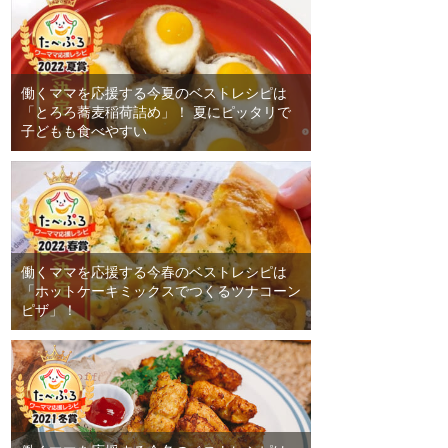
働くママを応援する今夏のベストレシピは
「とろろ蕎麦稲荷詰め」！ 夏にピッタリで
子どもも食べやすい
働くママを応援する今春のベストレシピは
「ホットケーキミックスでつくるツナコーン
ピザ」！