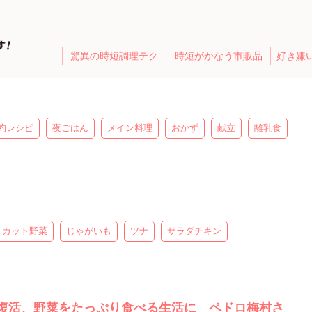
驚異の時短調理テク
時短がかなう市販品
好き嫌
約レシピ
夜ごはん
メイン料理
おかず
献立
離乳食
カット野菜
じゃがいも
ツナ
サラダチキン
復活、野菜をたっぷり食べる生活に ペドロ梅村さ